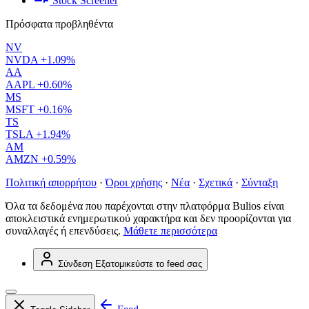
Stock Screener
Πρόσφατα προβληθέντα
NV
NVDA
+1.09%
AA
AAPL
+0.60%
MS
MSFT
+0.16%
TS
TSLA
+1.94%
AM
AMZN
+0.59%
Πολιτική απορρήτου
·
Όροι χρήσης
·
Νέα
·
Σχετικά
·
Σύνταξη
Όλα τα δεδομένα που παρέχονται στην πλατφόρμα Bulios είναι
αποκλειστικά ενημερωτικού χαρακτήρα και δεν προορίζονται για
συναλλαγές ή επενδύσεις.
Μάθετε περισσότερα
Σύνδεση
Εξατομικεύστε το feed σας