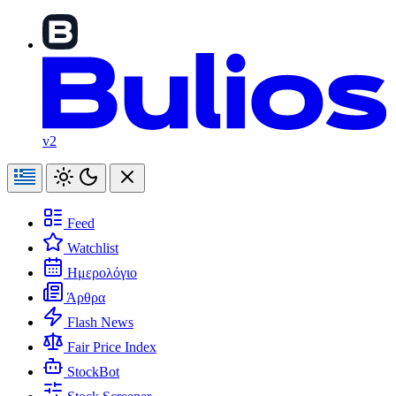
v2
Feed
Watchlist
Ημερολόγιο
Άρθρα
Flash News
Fair Price Index
StockBot