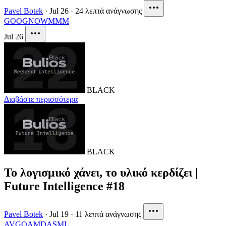
Pavel Botek
·
Jul 26
·
24 λεπτά ανάγνωσης
GOOG
NOW
MMM
Jul 26
BLACK
Διαβάστε περισσότερα
BLACK
Το λογισμικό χάνει, το υλικό κερδίζει |
Future Intelligence #18
Pavel Botek
·
Jul 19
·
11 λεπτά ανάγνωσης
AVGO
AMD
ASML