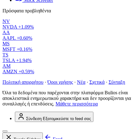
Stock Screener
Πρόσφατα προβληθέντα
NV
NVDA
+1.09%
AA
AAPL
+0.60%
MS
MSFT
+0.16%
TS
TSLA
+1.94%
AM
AMZN
+0.59%
Πολιτική απορρήτου
·
Όροι χρήσης
·
Νέα
·
Σχετικά
·
Σύνταξη
Όλα τα δεδομένα που παρέχονται στην πλατφόρμα Bulios είναι
αποκλειστικά ενημερωτικού χαρακτήρα και δεν προορίζονται για
συναλλαγές ή επενδύσεις.
Μάθετε περισσότερα
Σύνδεση
Εξατομικεύστε το feed σας