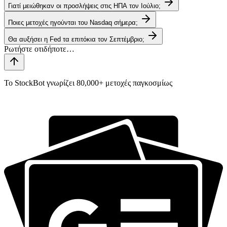
Γιατί μειώθηκαν οι προσλήψεις στις ΗΠΑ τον Ιούλιο;
Ποιες μετοχές ηγούνται του Nasdaq σήμερα;
Θα αυξήσει η Fed τα επιτόκια τον Σεπτέμβριο;
Το StockBot γνωρίζει 80,000+ μετοχές παγκοσμίως