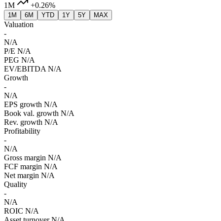
1M
+0.26%
1M
6M
YTD
1Y
5Y
MAX
Valuation
-
N/A
P/E
N/A
PEG
N/A
EV/EBITDA
N/A
Growth
-
N/A
EPS growth
N/A
Book val. growth
N/A
Rev. growth
N/A
Profitability
-
N/A
Gross margin
N/A
FCF margin
N/A
Net margin
N/A
Quality
-
N/A
ROIC
N/A
Asset turnover
N/A