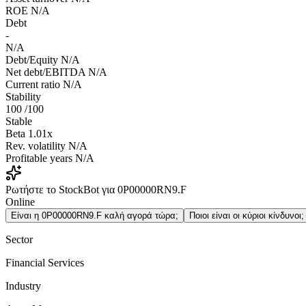
ROE
N/A
Debt
-
N/A
Debt/Equity
N/A
Net debt/EBITDA
N/A
Current ratio
N/A
Stability
100
/100
Stable
Beta
1.01x
Rev. volatility
N/A
Profitable years
N/A
Ρωτήστε το StockBot για 0P00000RN9.F
Online
Είναι η 0P00000RN9.F καλή αγορά τώρα;
Ποιοι είναι οι κύριοι κίνδυνοι;
Sector
Financial Services
Industry