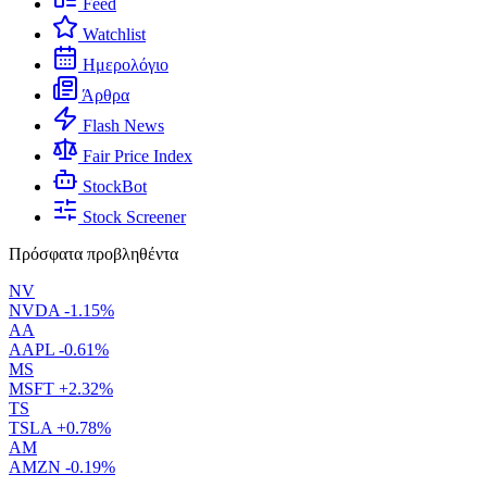
Feed
Watchlist
Ημερολόγιο
Άρθρα
Flash News
Fair Price Index
StockBot
Stock Screener
Πρόσφατα προβληθέντα
NV
NVDA
-1.15%
AA
AAPL
-0.61%
MS
MSFT
+2.32%
TS
TSLA
+0.78%
AM
AMZN
-0.19%