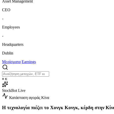
Asset Management
CEO
-
Employees
-
Headquarters
Dublin
Μερίσματα
Earnings
⌘
K
StockBot
Live
Κατάσταση αγοράς
Κίνα
Η τεχνολογία πιέζει το Χονγκ Κονγκ, κέρδη στην Κίν