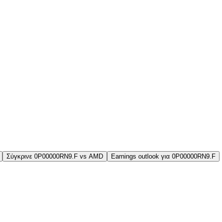
Σύγκρινε 0P00000RN9.F vs AMD
Earnings outlook για 0P00000RN9.F