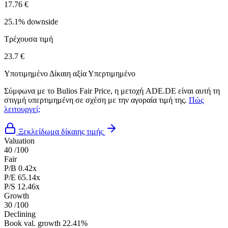
17.76 €
25.1% downside
Τρέχουσα τιμή
23.7 €
Υποτιμημένο
Δίκαιη αξία
Υπερτιμημένο
Σύμφωνα με το Bulios Fair Price, η μετοχή ADE.DE είναι αυτή τη
στιγμή υπερτιμημένη σε σχέση με την αγοραία τιμή της.
Πώς
λειτουργεί;
Ξεκλείδωμα δίκαιης τιμής
Valuation
40
/100
Fair
P/B
0.42x
P/E
65.14x
P/S
12.46x
Growth
30
/100
Declining
Book val. growth
22.41%