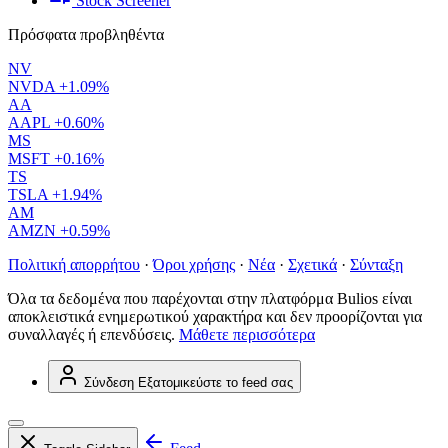
Stock Screener
Πρόσφατα προβληθέντα
NV
NVDA
+1.09%
AA
AAPL
+0.60%
MS
MSFT
+0.16%
TS
TSLA
+1.94%
AM
AMZN
+0.59%
Πολιτική απορρήτου
·
Όροι χρήσης
·
Νέα
·
Σχετικά
·
Σύνταξη
Όλα τα δεδομένα που παρέχονται στην πλατφόρμα Bulios είναι
αποκλειστικά ενημερωτικού χαρακτήρα και δεν προορίζονται για
συναλλαγές ή επενδύσεις.
Μάθετε περισσότερα
Σύνδεση
Εξατομικεύστε το feed σας