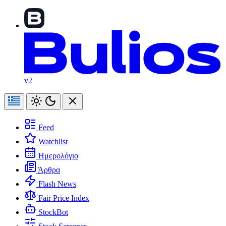
v2
Feed
Watchlist
Ημερολόγιο
Άρθρα
Flash News
Fair Price Index
StockBot