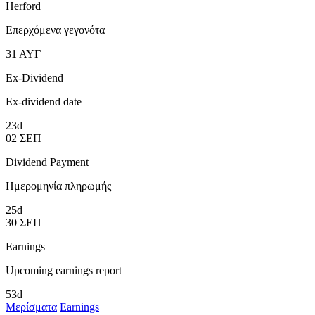
Herford
Επερχόμενα γεγονότα
31
ΑΥΓ
Ex-Dividend
Ex-dividend date
23d
02
ΣΕΠ
Dividend Payment
Ημερομηνία πληρωμής
25d
30
ΣΕΠ
Earnings
Upcoming earnings report
53d
Μερίσματα
Earnings