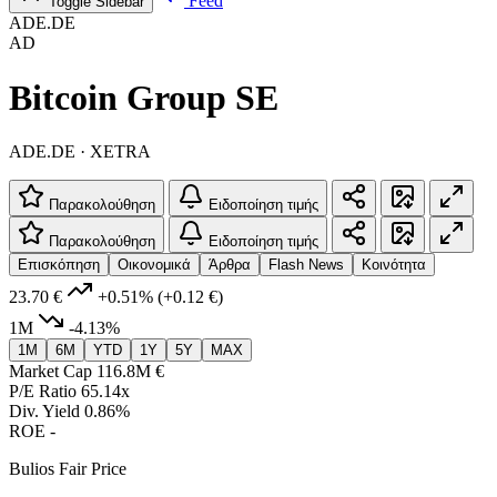
Feed
Toggle Sidebar
ADE.DE
AD
Bitcoin Group SE
ADE.DE · XETRA
Παρακολούθηση
Ειδοποίηση τιμής
Παρακολούθηση
Ειδοποίηση τιμής
Επισκόπηση
Οικονομικά
Άρθρα
Flash News
Κοινότητα
23.70 €
+0.51%
(+0.12 €)
1M
-4.13%
1M
6M
YTD
1Y
5Y
MAX
Market Cap
116.8M €
P/E Ratio
65.14x
Div. Yield
0.86%
ROE
-
Bulios Fair Price