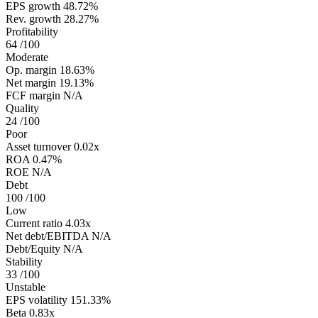
EPS growth
48.72%
Rev. growth
28.27%
Profitability
64
/100
Moderate
Op. margin
18.63%
Net margin
19.13%
FCF margin
N/A
Quality
24
/100
Poor
Asset turnover
0.02x
ROA
0.47%
ROE
N/A
Debt
100
/100
Low
Current ratio
4.03x
Net debt/EBITDA
N/A
Debt/Equity
N/A
Stability
33
/100
Unstable
EPS volatility
151.33%
Beta
0.83x