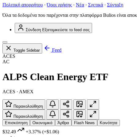
Πολιτική απορρήτου
·
Όροι χρήσης
·
Νέα
·
Σχετικά
·
Σύνταξη
Όλα τα δεδομένα που παρέχονται στην πλατφόρμα Bulios είναι αποκ
Σύνδεση
Εξατομικεύστε το feed σας
Feed
Toggle Sidebar
ACES
AC
ALPS Clean Energy ETF
ACES · AMEX
Παρακολούθηση
Παρακολούθηση
Επισκόπηση
Οικονομικά
Άρθρα
Flash News
Κοινότητα
$32.49
+3.37%
(+$1.06)