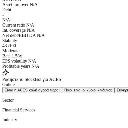
Asset turnover
N/A
Debt
-
N/A
Current ratio
N/A
Int. coverage
N/A
Net debt/EBITDA
N/A
Stability
43
/100
Moderate
Beta
1.58x
EPS volatility
N/A
Profitable years
N/A
Ρωτήστε το StockBot για ACES
Online
Είναι η ACES καλή αγορά τώρα;
Ποιοι είναι οι κύριοι κίνδυνοι;
Σύγκρ
Sector
Financial Services
Industry