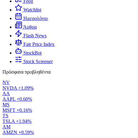
Feed
Watchlist
Ημερολόγιο
Άρθρα
Flash News
Fair Price Index
StockBot
Stock Screener
Πρόσφατα προβληθέντα
NV
NVDA
+1.09%
AA
AAPL
+0.60%
MS
MSFT
+0.16%
TS
TSLA
+1.94%
AM
AMZN
+0.59%