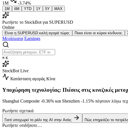
1M
-3.74%
1M
6M
YTD
1Y
5Y
MAX
Ρωτήστε το StockBot για SUPERUSD
Online
Είναι η SUPERUSD καλή αγορά τώρα;
Ποιοι είναι οι κύριοι κίνδυνοι;
Μερίσματα
Earnings
⌘
K
StockBot
Live
Κατάσταση αγοράς
Κίνα
Υποχώρηση τεχνολογίας: Πιέσεις στις κινεζικές μετοχ
Shanghai Composite
-0.36%
και Shenzhen
-1.15%
πέφτουν λόγω τεχ
Ρωτήστε σχετικά
Γιατί υποχωρεί το ράλι της AI στην Ασία;
Πώς επηρεάζει το πετρέλ