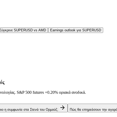
Σύγκρινε SUPERUSD vs AMD
Earnings outlook για SUPERUSD
ές
νολογίας. S&P 500 futures
+0.20%
οριακά ανοδικά.
αιο η συμφωνία στα Στενά του Ορμούζ;
Πώς θα επηρεάσουν την αγορά 