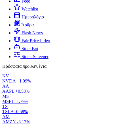
Feed
Watchlist
Ημερολόγιο
Άρθρα
Flash News
Fair Price Index
StockBot
Stock Screener
Πρόσφατα προβληθέντα
NV
NVDA
+1.09%
AA
AAPL
+0.53%
MS
MSFT
-1.79%
TS
TSLA
-0.58%
AM
AMZN
-3.17%