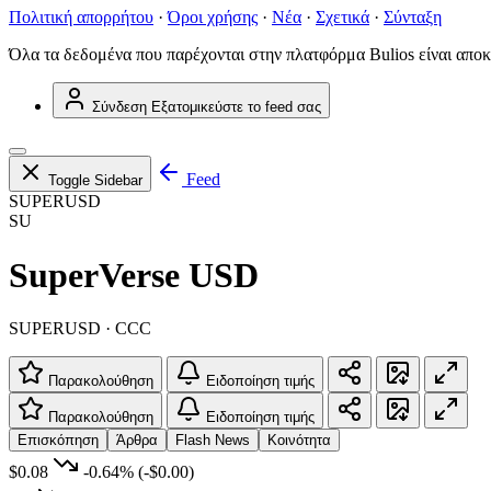
Πολιτική απορρήτου
·
Όροι χρήσης
·
Νέα
·
Σχετικά
·
Σύνταξη
Όλα τα δεδομένα που παρέχονται στην πλατφόρμα Bulios είναι αποκ
Σύνδεση
Εξατομικεύστε το feed σας
Feed
Toggle Sidebar
SUPERUSD
SU
SuperVerse USD
SUPERUSD · CCC
Παρακολούθηση
Ειδοποίηση τιμής
Παρακολούθηση
Ειδοποίηση τιμής
Επισκόπηση
Άρθρα
Flash News
Κοινότητα
$0.08
-0.64%
(-$0.00)