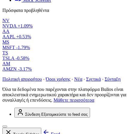
Stock Screener
Πρόσφατα προβληθέντα
NV
NVDA
+1.09%
AA
AAPL
+0.53%
MS
MSFT
-1.79%
TS
TSLA
-0.58%
AM
AMZN
-3.17%
Πολιτική απορρήτου
·
Όροι χρήσης
·
Νέα
·
Σχετικά
·
Σύνταξη
Όλα τα δεδομένα που παρέχονται στην πλατφόρμα Bulios είναι
αποκλειστικά ενημερωτικού χαρακτήρα και δεν προορίζονται για
συναλλαγές ή επενδύσεις.
Μάθετε περισσότερα
Σύνδεση
Εξατομικεύστε το feed σας