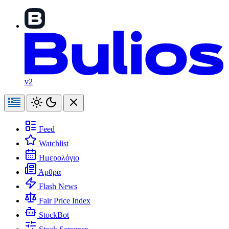
v2
Feed
Watchlist
Ημερολόγιο
Άρθρα
Flash News
Fair Price Index
StockBot