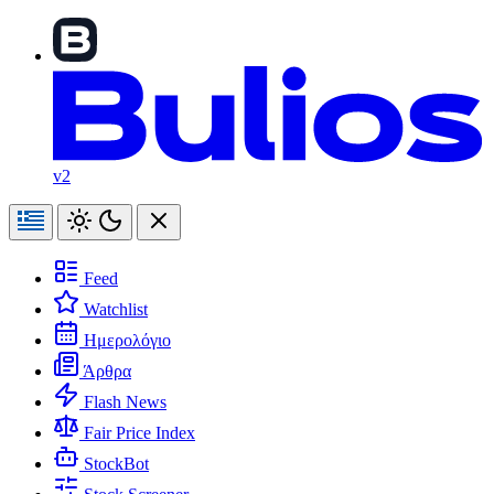
v2
Feed
Watchlist
Ημερολόγιο
Άρθρα
Flash News
Fair Price Index
StockBot