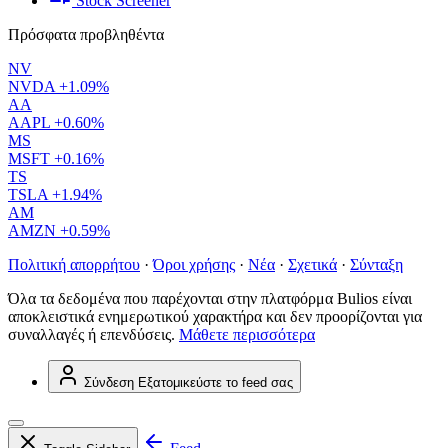
Stock Screener
Πρόσφατα προβληθέντα
NV
NVDA
+1.09%
AA
AAPL
+0.60%
MS
MSFT
+0.16%
TS
TSLA
+1.94%
AM
AMZN
+0.59%
Πολιτική απορρήτου
·
Όροι χρήσης
·
Νέα
·
Σχετικά
·
Σύνταξη
Όλα τα δεδομένα που παρέχονται στην πλατφόρμα Bulios είναι
αποκλειστικά ενημερωτικού χαρακτήρα και δεν προορίζονται για
συναλλαγές ή επενδύσεις.
Μάθετε περισσότερα
Σύνδεση
Εξατομικεύστε το feed σας