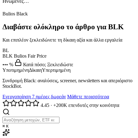
Ηνωμένες…
Bulios Black
Διαβάστε ολόκληρο το άρθρο για BLK
Και επιπλέον ξεκλειδώνετε τη δίκαιη αξία και άλλα εργαλεία
BL
BLK
Bulios Fair Price
••• %
Κατά πόσο; Ξεκλειδώστε
Υποτιμημένη
Δίκαιη
Υπερτιμημένη
Συνδρομή Black: αναλύσεις, screener, newsletters και απεριόριστο
StockBot.
Ενεργοποίηση 7 ημέρες δωρεάν
Μάθετε περισσότερα
4.45
·
+200K επενδυτές στην κοινότητα
⌘
K