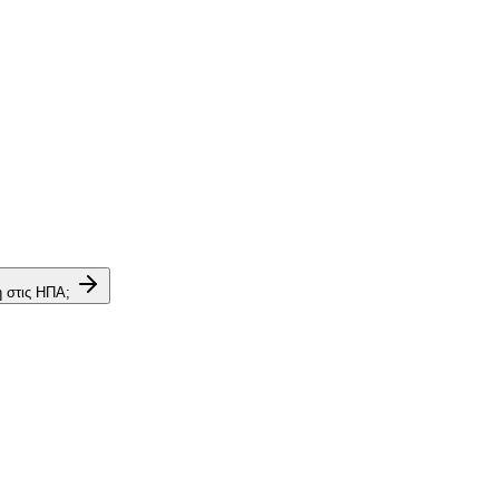
η στις ΗΠΑ;