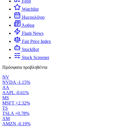
Feed
Watchlist
Ημερολόγιο
Άρθρα
Flash News
Fair Price Index
StockBot
Stock Screener
Πρόσφατα προβληθέντα
NV
NVDA
-1.15%
AA
AAPL
-0.61%
MS
MSFT
+2.32%
TS
TSLA
+0.78%
AM
AMZN
-0.19%