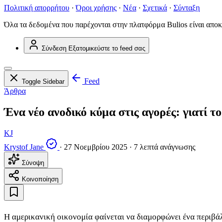
Πολιτική απορρήτου
·
Όροι χρήσης
·
Νέα
·
Σχετικά
·
Σύνταξη
Όλα τα δεδομένα που παρέχονται στην πλατφόρμα Bulios είναι αποκ
Σύνδεση
Εξατομικεύστε το feed σας
Feed
Toggle Sidebar
Άρθρα
Ένα νέο ανοδικό κύμα στις αγορές: γιατί τ
KJ
Krystof Jane
·
27 Νοεμβρίου 2025
·
7 λεπτά ανάγνωσης
Σύνοψη
Κοινοποίηση
Η αμερικανική οικονομία φαίνεται να διαμορφώνει ένα περιβάλ