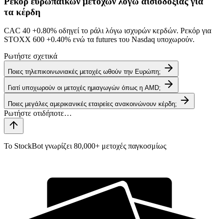
Ρεκόρ ευρωπαϊκών μετοχών λόγω αισιοδοξίας για
τα κέρδη
CAC 40
+0.80%
οδηγεί το ράλι λόγω ισχυρών κερδών. Ρεκόρ για
STOXX 600
+0.40%
ενώ τα futures του Nasdaq υποχωρούν.
Ρωτήστε σχετικά
Ποιες τηλεπικοινωνιακές μετοχές ωθούν την Ευρώπη;
Γιατί υποχωρούν οι μετοχές ημιαγωγών όπως η AMD;
Ποιες μεγάλες αμερικανικές εταιρείες ανακοινώνουν κέρδη;
Το StockBot γνωρίζει 80,000+ μετοχές παγκοσμίως