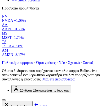
Stock Screener
Πρόσφατα προβληθέντα
NV
NVDA
+1.09%
AA
AAPL
+0.53%
MS
MSFT
-1.79%
TS
TSLA
-0.58%
AM
AMZN
-3.17%
Πολιτική απορρήτου
·
Όροι χρήσης
·
Νέα
·
Σχετικά
·
Σύνταξη
Όλα τα δεδομένα που παρέχονται στην πλατφόρμα Bulios είναι
αποκλειστικά ενημερωτικού χαρακτήρα και δεν προορίζονται για
συναλλαγές ή επενδύσεις.
Μάθετε περισσότερα
Σύνδεση
Εξατομικεύστε το feed σας