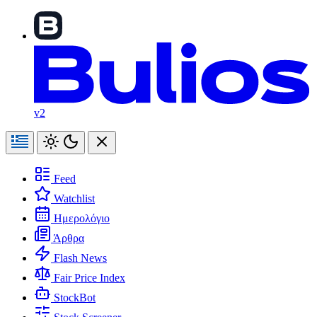
v2
Feed
Watchlist
Ημερολόγιο
Άρθρα
Flash News
Fair Price Index
StockBot