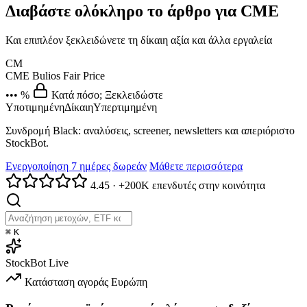
Διαβάστε ολόκληρο το άρθρο για CME
Και επιπλέον ξεκλειδώνετε τη δίκαιη αξία και άλλα εργαλεία
CM
CME
Bulios Fair Price
••• %
Κατά πόσο; Ξεκλειδώστε
Υποτιμημένη
Δίκαιη
Υπερτιμημένη
Συνδρομή Black: αναλύσεις, screener, newsletters και απεριόριστο
StockBot.
Ενεργοποίηση 7 ημέρες δωρεάν
Μάθετε περισσότερα
4.45
·
+200K επενδυτές στην κοινότητα
⌘
K
StockBot
Live
Κατάσταση αγοράς
Ευρώπη