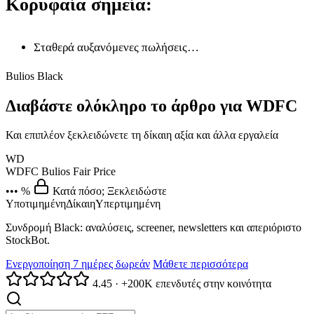
Κορυφαία σημεία:
Σταθερά αυξανόμενες πωλήσεις…
Bulios Black
Διαβάστε ολόκληρο το άρθρο για WDFC
Και επιπλέον ξεκλειδώνετε τη δίκαιη αξία και άλλα εργαλεία
WD
WDFC
Bulios Fair Price
••• %
Κατά πόσο; Ξεκλειδώστε
Υποτιμημένη
Δίκαιη
Υπερτιμημένη
Συνδρομή Black: αναλύσεις, screener, newsletters και απεριόριστο
StockBot.
Ενεργοποίηση 7 ημέρες δωρεάν
Μάθετε περισσότερα
4.45
·
+200K επενδυτές στην κοινότητα