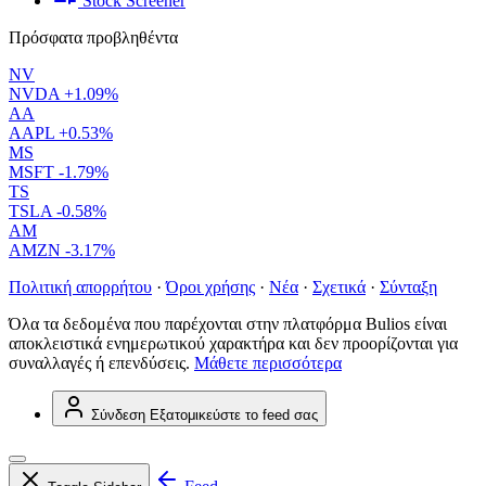
Stock Screener
Πρόσφατα προβληθέντα
NV
NVDA
+1.09%
AA
AAPL
+0.53%
MS
MSFT
-1.79%
TS
TSLA
-0.58%
AM
AMZN
-3.17%
Πολιτική απορρήτου
·
Όροι χρήσης
·
Νέα
·
Σχετικά
·
Σύνταξη
Όλα τα δεδομένα που παρέχονται στην πλατφόρμα Bulios είναι
αποκλειστικά ενημερωτικού χαρακτήρα και δεν προορίζονται για
συναλλαγές ή επενδύσεις.
Μάθετε περισσότερα
Σύνδεση
Εξατομικεύστε το feed σας