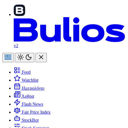
v2
Feed
Watchlist
Ημερολόγιο
Άρθρα
Flash News
Fair Price Index
StockBot