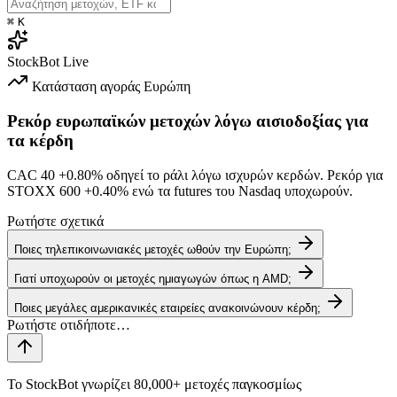
⌘
K
StockBot
Live
Κατάσταση αγοράς
Ευρώπη
Ρεκόρ ευρωπαϊκών μετοχών λόγω αισιοδοξίας για
τα κέρδη
CAC 40
+0.80%
οδηγεί το ράλι λόγω ισχυρών κερδών. Ρεκόρ για
STOXX 600
+0.40%
ενώ τα futures του Nasdaq υποχωρούν.
Ρωτήστε σχετικά
Ποιες τηλεπικοινωνιακές μετοχές ωθούν την Ευρώπη;
Γιατί υποχωρούν οι μετοχές ημιαγωγών όπως η AMD;
Ποιες μεγάλες αμερικανικές εταιρείες ανακοινώνουν κέρδη;
Το StockBot γνωρίζει 80,000+ μετοχές παγκοσμίως