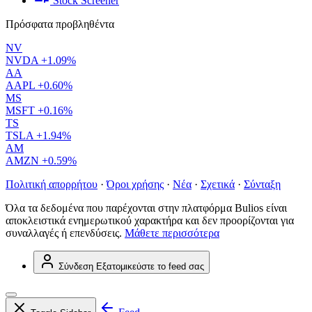
Stock Screener
Πρόσφατα προβληθέντα
NV
NVDA
+1.09%
AA
AAPL
+0.60%
MS
MSFT
+0.16%
TS
TSLA
+1.94%
AM
AMZN
+0.59%
Πολιτική απορρήτου
·
Όροι χρήσης
·
Νέα
·
Σχετικά
·
Σύνταξη
Όλα τα δεδομένα που παρέχονται στην πλατφόρμα Bulios είναι
αποκλειστικά ενημερωτικού χαρακτήρα και δεν προορίζονται για
συναλλαγές ή επενδύσεις.
Μάθετε περισσότερα
Σύνδεση
Εξατομικεύστε το feed σας