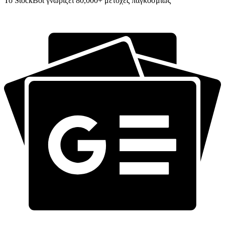
Το StockBot γνωρίζει 80,000+ μετοχές παγκοσμίως