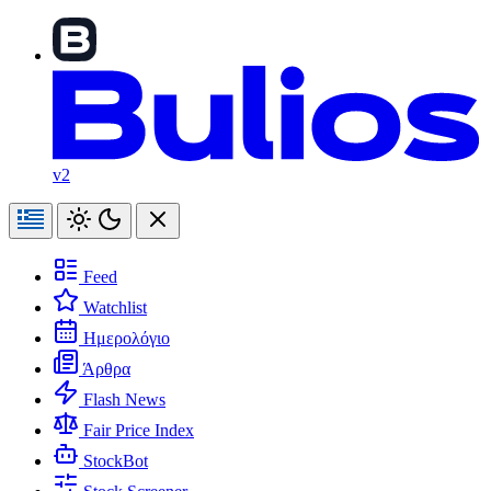
v2
Feed
Watchlist
Ημερολόγιο
Άρθρα
Flash News
Fair Price Index
StockBot