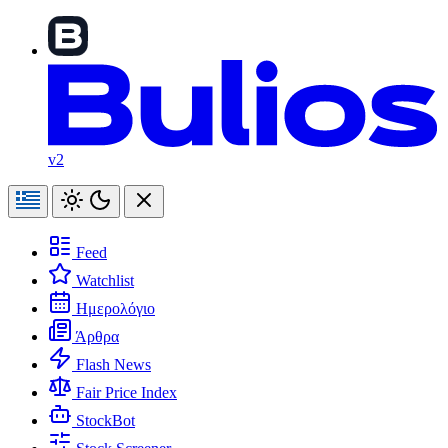
v2
Feed
Watchlist
Ημερολόγιο
Άρθρα
Flash News
Fair Price Index
StockBot