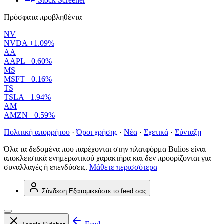
Stock Screener
Πρόσφατα προβληθέντα
NV
NVDA
+1.09%
AA
AAPL
+0.60%
MS
MSFT
+0.16%
TS
TSLA
+1.94%
AM
AMZN
+0.59%
Πολιτική απορρήτου
·
Όροι χρήσης
·
Νέα
·
Σχετικά
·
Σύνταξη
Όλα τα δεδομένα που παρέχονται στην πλατφόρμα Bulios είναι
αποκλειστικά ενημερωτικού χαρακτήρα και δεν προορίζονται για
συναλλαγές ή επενδύσεις.
Μάθετε περισσότερα
Σύνδεση
Εξατομικεύστε το feed σας