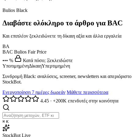
Bulios Black
Διαβάστε ολόκληρο το άρθρο για BAC
Και επιπλέον ξεκλειδώνετε τη δίκαιη αξία και άλλα εργαλεία
BA
BAC
Bulios Fair Price
••• %
Κατά πόσο; Ξεκλειδώστε
Υποτιμημένη
Δίκαιη
Υπερτιμημένη
Συνδρομή Black: αναλύσεις, screener, newsletters και απεριόριστο
StockBot.
Ενεργοποίηση 7 ημέρες δωρεάν
Μάθετε περισσότερα
4.45
·
+200K επενδυτές στην κοινότητα
⌘
K
StockBot
Live