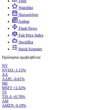
Feed
Watchlist
Ημερολόγιο
Άρθρα
Flash News
Fair Price Index
StockBot
Stock Screener
Πρόσφατα προβληθέντα
NV
NVDA
-1.15%
AA
AAPL
-0.61%
MS
MSFT
+2.32%
TS
TSLA
+0.78%
AM
AMZN
-0.19%