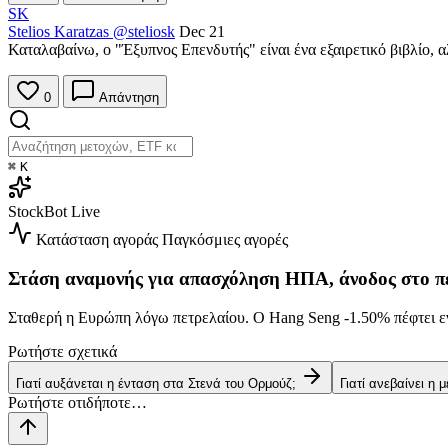
SK
Stelios Karatzas
@steliosk
Dec 21
Καταλαβαίνω, ο "Έξυπνος Επενδυτής" είναι ένα εξαιρετικό βιβλίο,
0
Απάντηση
⌘
K
StockBot
Live
Κατάσταση αγοράς
Παγκόσμιες αγορές
Στάση αναμονής για απασχόληση ΗΠΑ, άνοδος στο π
Σταθερή η Ευρώπη λόγω πετρελαίου. Ο Hang Seng
-1.50%
πέφτει ε
Ρωτήστε σχετικά
Γιατί αυξάνεται η ένταση στα Στενά του Ορμούζ;
Γιατί ανεβαίνει η 