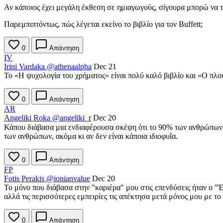
Αν κάποιος έχει μεγάλη έκθεση σε ημιαγωγούς, σίγουρα μπορώ να του
Παρεμπιπτόντως, πώς λέγεται εκείνο το βιβλίο για τον Buffett;
0
Απάντηση
IV
Irini Vardaka
@athenaalpha
Dec 21
Το «Η ψυχολογία του χρήματος» είναι πολύ καλό βιβλίο και «Ο πλο
0
Απάντηση
AR
Angeliki Roka
@angeliki_r
Dec 20
Κάπου διάβασα μια ενδιαφέρουσα σκέψη ότι το 90% των ανθρώπων δεν
των ανθρώπων, ακόμα κι αν δεν είναι κάποια ιδιοφυΐα.
0
Απάντηση
FP
Fotis Perakis
@ionianvalue
Dec 20
Το μόνο που διάβασα στην "καριέρα" μου στις επενδύσεις ήταν ο "Έ
αλλά τις περισσότερες εμπειρίες τις απέκτησα μετά μόνος μου με το 
0
Απάντηση