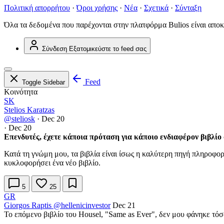
Πολιτική απορρήτου
·
Όροι χρήσης
·
Νέα
·
Σχετικά
·
Σύνταξη
Όλα τα δεδομένα που παρέχονται στην πλατφόρμα Bulios είναι αποκ
Σύνδεση
Εξατομικεύστε το feed σας
Feed
Toggle Sidebar
Κοινότητα
SK
Stelios Karatzas
@steliosk
·
Dec 20
·
Dec 20
Επενδυτές, έχετε κάποια πρόταση για κάποιο ενδιαφέρον βιβλίο 
Κατά τη γνώμη μου, τα βιβλία είναι ίσως η καλύτερη πηγή πληροφορ
κυκλοφορήσει ένα νέο βιβλίο.
5
25
GR
Giorgos Raptis
@hellenicinvestor
Dec 21
Το επόμενο βιβλίο του Housel, "Same as Ever", δεν μου φάνηκε τό