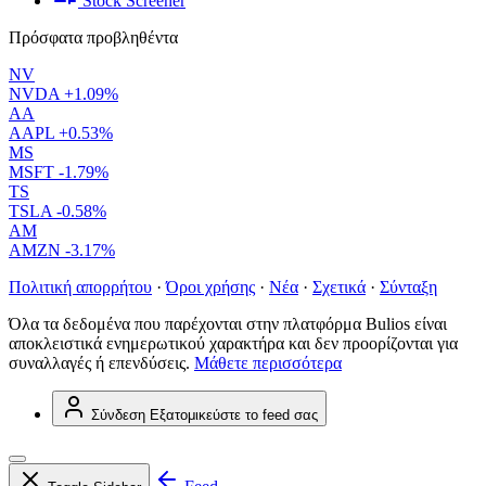
Stock Screener
Πρόσφατα προβληθέντα
NV
NVDA
+1.09%
AA
AAPL
+0.53%
MS
MSFT
-1.79%
TS
TSLA
-0.58%
AM
AMZN
-3.17%
Πολιτική απορρήτου
·
Όροι χρήσης
·
Νέα
·
Σχετικά
·
Σύνταξη
Όλα τα δεδομένα που παρέχονται στην πλατφόρμα Bulios είναι
αποκλειστικά ενημερωτικού χαρακτήρα και δεν προορίζονται για
συναλλαγές ή επενδύσεις.
Μάθετε περισσότερα
Σύνδεση
Εξατομικεύστε το feed σας