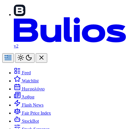
v2
Feed
Watchlist
Ημερολόγιο
Άρθρα
Flash News
Fair Price Index
StockBot