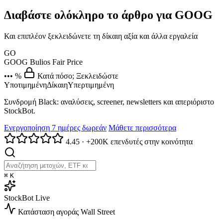
Διαβάστε ολόκληρο το άρθρο για GOOG
Και επιπλέον ξεκλειδώνετε τη δίκαιη αξία και άλλα εργαλεία
GO
GOOG
Bulios Fair Price
••• %
Κατά πόσο; Ξεκλειδώστε
Υποτιμημένη
Δίκαιη
Υπερτιμημένη
Συνδρομή Black: αναλύσεις, screener, newsletters και απεριόριστο
StockBot.
Ενεργοποίηση 7 ημέρες δωρεάν
Μάθετε περισσότερα
4.45
·
+200K επενδυτές στην κοινότητα
⌘
K
StockBot
Live
Κατάσταση αγοράς
Wall Street