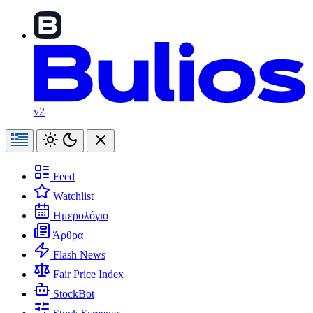
v2
Feed
Watchlist
Ημερολόγιο
Άρθρα
Flash News
Fair Price Index
StockBot