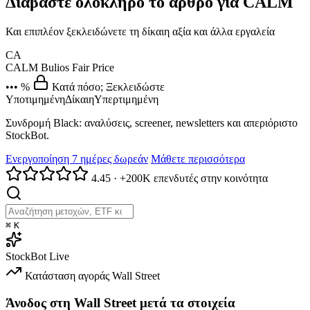
Διαβάστε ολόκληρο το άρθρο για CALM
Και επιπλέον ξεκλειδώνετε τη δίκαιη αξία και άλλα εργαλεία
CA
CALM
Bulios Fair Price
••• %
Κατά πόσο; Ξεκλειδώστε
Υποτιμημένη
Δίκαιη
Υπερτιμημένη
Συνδρομή Black: αναλύσεις, screener, newsletters και απεριόριστο
StockBot.
Ενεργοποίηση 7 ημέρες δωρεάν
Μάθετε περισσότερα
4.45
·
+200K επενδυτές στην κοινότητα
⌘
K
StockBot
Live
Κατάσταση αγοράς
Wall Street
Άνοδος στη Wall Street μετά τα στοιχεία