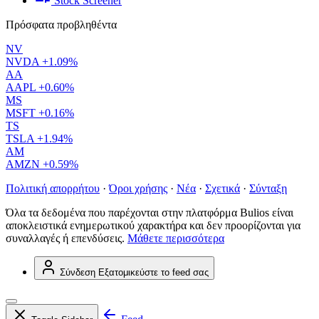
Stock Screener
Πρόσφατα προβληθέντα
NV
NVDA
+1.09%
AA
AAPL
+0.60%
MS
MSFT
+0.16%
TS
TSLA
+1.94%
AM
AMZN
+0.59%
Πολιτική απορρήτου
·
Όροι χρήσης
·
Νέα
·
Σχετικά
·
Σύνταξη
Όλα τα δεδομένα που παρέχονται στην πλατφόρμα Bulios είναι
αποκλειστικά ενημερωτικού χαρακτήρα και δεν προορίζονται για
συναλλαγές ή επενδύσεις.
Μάθετε περισσότερα
Σύνδεση
Εξατομικεύστε το feed σας