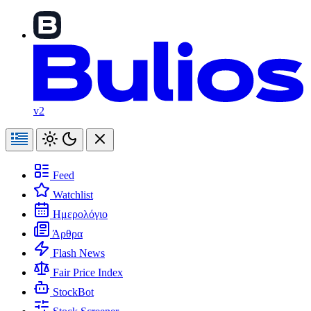
v2
Feed
Watchlist
Ημερολόγιο
Άρθρα
Flash News
Fair Price Index
StockBot