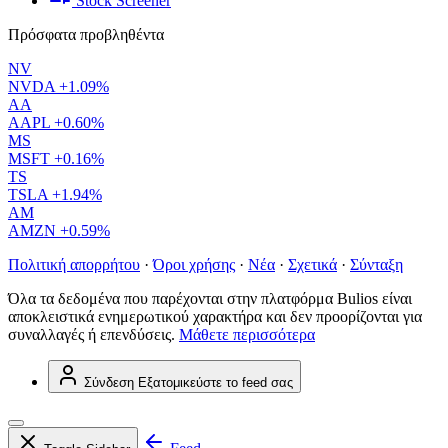
Stock Screener
Πρόσφατα προβληθέντα
NV
NVDA
+1.09%
AA
AAPL
+0.60%
MS
MSFT
+0.16%
TS
TSLA
+1.94%
AM
AMZN
+0.59%
Πολιτική απορρήτου
·
Όροι χρήσης
·
Νέα
·
Σχετικά
·
Σύνταξη
Όλα τα δεδομένα που παρέχονται στην πλατφόρμα Bulios είναι
αποκλειστικά ενημερωτικού χαρακτήρα και δεν προορίζονται για
συναλλαγές ή επενδύσεις.
Μάθετε περισσότερα
Σύνδεση
Εξατομικεύστε το feed σας