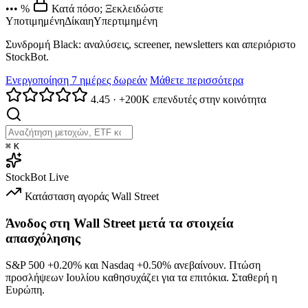
••• %
Κατά πόσο; Ξεκλειδώστε
Υποτιμημένη
Δίκαιη
Υπερτιμημένη
Συνδρομή Black: αναλύσεις, screener, newsletters και απεριόριστο
StockBot.
Ενεργοποίηση 7 ημέρες δωρεάν
Μάθετε περισσότερα
4.45
·
+200K επενδυτές στην κοινότητα
⌘
K
StockBot
Live
Κατάσταση αγοράς
Wall Street
Άνοδος στη Wall Street μετά τα στοιχεία
απασχόλησης
S&P 500
+0.20%
και Nasdaq
+0.50%
ανεβαίνουν. Πτώση
προσλήψεων Ιουλίου καθησυχάζει για τα επιτόκια. Σταθερή η
Ευρώπη.