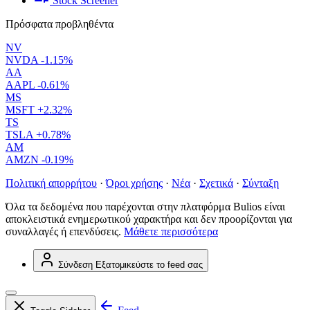
Stock Screener
Πρόσφατα προβληθέντα
NV
NVDA
-1.15%
AA
AAPL
-0.61%
MS
MSFT
+2.32%
TS
TSLA
+0.78%
AM
AMZN
-0.19%
Πολιτική απορρήτου
·
Όροι χρήσης
·
Νέα
·
Σχετικά
·
Σύνταξη
Όλα τα δεδομένα που παρέχονται στην πλατφόρμα Bulios είναι
αποκλειστικά ενημερωτικού χαρακτήρα και δεν προορίζονται για
συναλλαγές ή επενδύσεις.
Μάθετε περισσότερα
Σύνδεση
Εξατομικεύστε το feed σας