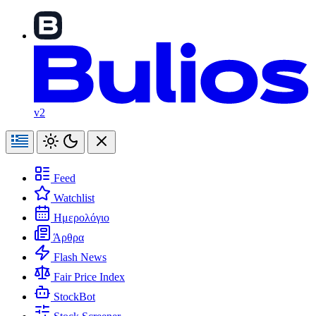
v2
Feed
Watchlist
Ημερολόγιο
Άρθρα
Flash News
Fair Price Index
StockBot