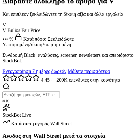
Διαβάστε ολόκληρο το άρθρο για V
Και επιπλέον ξεκλειδώνετε τη δίκαιη αξία και άλλα εργαλεία
V
V
Bulios Fair Price
••• %
Κατά πόσο; Ξεκλειδώστε
Υποτιμημένη
Δίκαιη
Υπερτιμημένη
Συνδρομή Black: αναλύσεις, screener, newsletters και απεριόριστο
StockBot.
Ενεργοποίηση 7 ημέρες δωρεάν
Μάθετε περισσότερα
4.45
·
+200K επενδυτές στην κοινότητα
⌘
K
StockBot
Live
Κατάσταση αγοράς
Wall Street
Άνοδος στη Wall Street μετά τα στοιχεία