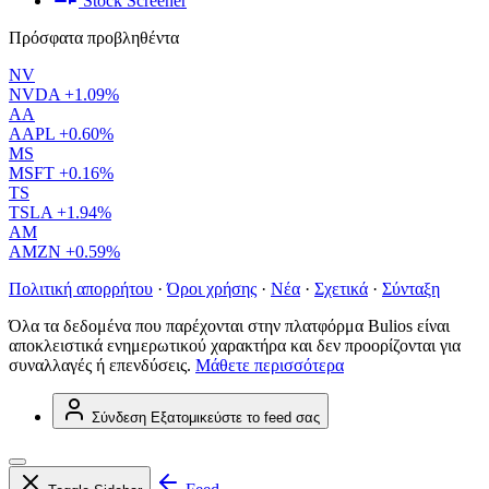
Stock Screener
Πρόσφατα προβληθέντα
NV
NVDA
+1.09%
AA
AAPL
+0.60%
MS
MSFT
+0.16%
TS
TSLA
+1.94%
AM
AMZN
+0.59%
Πολιτική απορρήτου
·
Όροι χρήσης
·
Νέα
·
Σχετικά
·
Σύνταξη
Όλα τα δεδομένα που παρέχονται στην πλατφόρμα Bulios είναι
αποκλειστικά ενημερωτικού χαρακτήρα και δεν προορίζονται για
συναλλαγές ή επενδύσεις.
Μάθετε περισσότερα
Σύνδεση
Εξατομικεύστε το feed σας