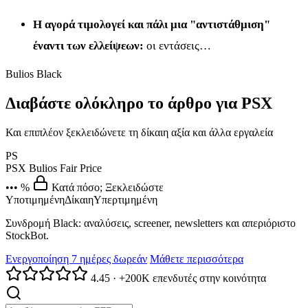
Η αγορά τιμολογεί και πάλι μια "αντιστάθμιση"
έναντι των ελλείψεων:
οι εντάσεις…
Bulios Black
Διαβάστε ολόκληρο το άρθρο για PSX
Και επιπλέον ξεκλειδώνετε τη δίκαιη αξία και άλλα εργαλεία
PS
PSX
Bulios Fair Price
••• %
Κατά πόσο; Ξεκλειδώστε
Υποτιμημένη
Δίκαιη
Υπερτιμημένη
Συνδρομή Black: αναλύσεις, screener, newsletters και απεριόριστο
StockBot.
Ενεργοποίηση 7 ημέρες δωρεάν
Μάθετε περισσότερα
4.45
·
+200K επενδυτές στην κοινότητα