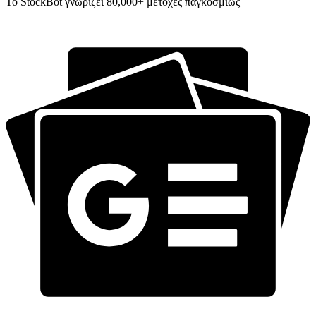
Το StockBot γνωρίζει 80,000+ μετοχές παγκοσμίως