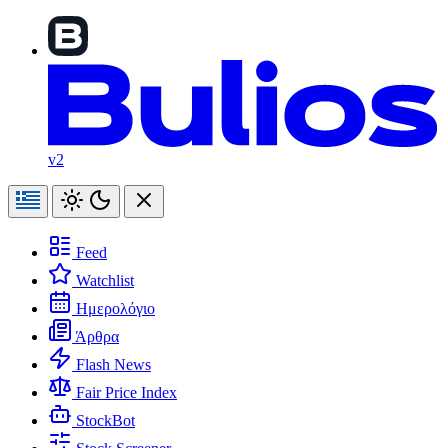
v2
Feed
Watchlist
Ημερολόγιο
Άρθρα
Flash News
Fair Price Index
StockBot