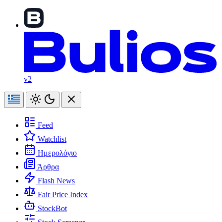
v2
Feed
Watchlist
Ημερολόγιο
Άρθρα
Flash News
Fair Price Index
StockBot