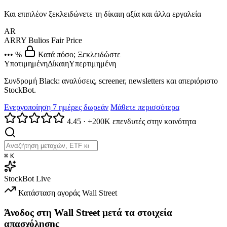
Και επιπλέον ξεκλειδώνετε τη δίκαιη αξία και άλλα εργαλεία
AR
ARRY
Bulios Fair Price
••• %
Κατά πόσο; Ξεκλειδώστε
Υποτιμημένη
Δίκαιη
Υπερτιμημένη
Συνδρομή Black: αναλύσεις, screener, newsletters και απεριόριστο
StockBot.
Ενεργοποίηση 7 ημέρες δωρεάν
Μάθετε περισσότερα
4.45
·
+200K επενδυτές στην κοινότητα
⌘
K
StockBot
Live
Κατάσταση αγοράς
Wall Street
Άνοδος στη Wall Street μετά τα στοιχεία
απασχόλησης