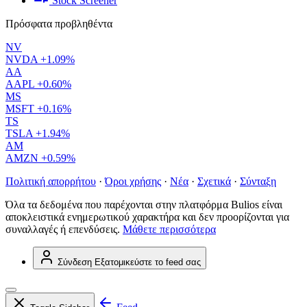
Stock Screener
Πρόσφατα προβληθέντα
NV
NVDA
+1.09%
AA
AAPL
+0.60%
MS
MSFT
+0.16%
TS
TSLA
+1.94%
AM
AMZN
+0.59%
Πολιτική απορρήτου
·
Όροι χρήσης
·
Νέα
·
Σχετικά
·
Σύνταξη
Όλα τα δεδομένα που παρέχονται στην πλατφόρμα Bulios είναι
αποκλειστικά ενημερωτικού χαρακτήρα και δεν προορίζονται για
συναλλαγές ή επενδύσεις.
Μάθετε περισσότερα
Σύνδεση
Εξατομικεύστε το feed σας