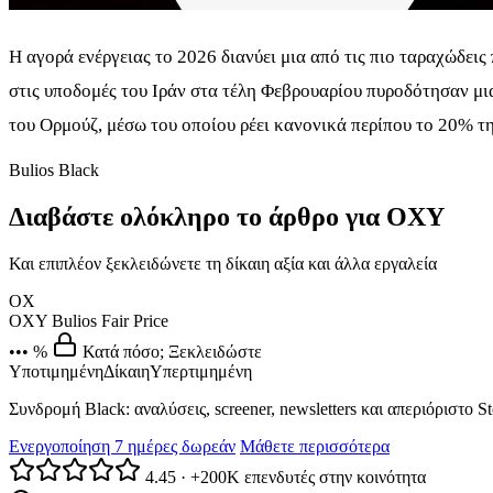
Η αγορά ενέργειας το 2026 διανύει μια από τις πιο ταραχώδει
στις υποδομές του Ιράν στα τέλη Φεβρουαρίου πυροδότησαν μ
του Ορμούζ, μέσω του οποίου ρέει κανονικά περίπου το 20% 
Bulios Black
Διαβάστε ολόκληρο το άρθρο για OXY
Και επιπλέον ξεκλειδώνετε τη δίκαιη αξία και άλλα εργαλεία
OX
OXY
Bulios Fair Price
••• %
Κατά πόσο; Ξεκλειδώστε
Υποτιμημένη
Δίκαιη
Υπερτιμημένη
Συνδρομή Black: αναλύσεις, screener, newsletters και απεριόριστο S
Ενεργοποίηση 7 ημέρες δωρεάν
Μάθετε περισσότερα
4.45
·
+200K επενδυτές στην κοινότητα