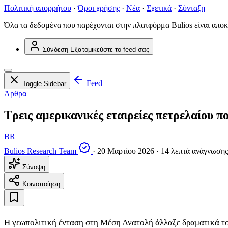
Πολιτική απορρήτου
·
Όροι χρήσης
·
Νέα
·
Σχετικά
·
Σύνταξη
Όλα τα δεδομένα που παρέχονται στην πλατφόρμα Bulios είναι αποκ
Σύνδεση
Εξατομικεύστε το feed σας
Feed
Toggle Sidebar
Άρθρα
Τρεις αμερικανικές εταιρείες πετρελαίου π
BR
Bulios Research Team
·
20 Μαρτίου 2026
·
14 λεπτά ανάγνωσης
Σύνοψη
Κοινοποίηση
Η γεωπολιτική ένταση στη Μέση Ανατολή άλλαξε δραματικά του