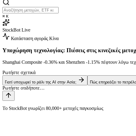
⌘
K
StockBot
Live
Κατάσταση αγοράς
Κίνα
Υποχώρηση τεχνολογίας: Πιέσεις στις κινεζικές μετοχ
Shanghai Composite
-0.36%
και Shenzhen
-1.15%
πέφτουν λόγω τεχ
Ρωτήστε σχετικά
Γιατί υποχωρεί το ράλι της AI στην Ασία;
Πώς επηρεάζει το πετρέλ
Το StockBot γνωρίζει 80,000+ μετοχές παγκοσμίως