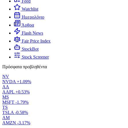
Feed
Watchlist
Ημερολόγιο
Άρθρα
Flash News
Fair Price Index
StockBot
Stock Screener
Πρόσφατα προβληθέντα
NV
NVDA
+1.09%
AA
AAPL
+0.53%
MS
MSFT
-1.79%
TS
TSLA
-0.58%
AM
AMZN
-3.17%