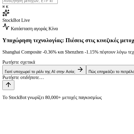
⌘
K
StockBot
Live
Κατάσταση αγοράς
Κίνα
Υποχώρηση τεχνολογίας: Πιέσεις στις κινεζικές μετοχ
Shanghai Composite
-0.36%
και Shenzhen
-1.15%
πέφτουν λόγω τεχ
Ρωτήστε σχετικά
Γιατί υποχωρεί το ράλι της AI στην Ασία;
Πώς επηρεάζει το πετρέλ
Το StockBot γνωρίζει 80,000+ μετοχές παγκοσμίως