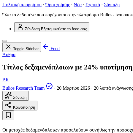
Πολιτική απορρήτου
·
Όροι χρήσης
·
Νέα
·
Σχετικά
·
Σύνταξη
Όλα τα δεδομένα που παρέχονται στην πλατφόρμα Bulios είναι αποκ
Σύνδεση
Εξατομικεύστε το feed σας
Feed
Toggle Sidebar
Άρθρα
Τίτλος δεξαμενόπλοιων με 24% υποτίμηση,
BR
Bulios Research Team
·
20 Μαρτίου 2026
·
20 λεπτά ανάγνωσης
Σύνοψη
Κοινοποίηση
Οι μετοχές δεξαμενόπλοιων προσελκύουν συνήθως την προσοχή μ