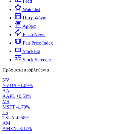
Feed
Watchlist
Ημερολόγιο
Άρθρα
Flash News
Fair Price Index
StockBot
Stock Screener
Πρόσφατα προβληθέντα
NV
NVDA
+1.09%
AA
AAPL
+0.53%
MS
MSFT
-1.79%
TS
TSLA
-0.58%
AM
AMZN
-3.17%