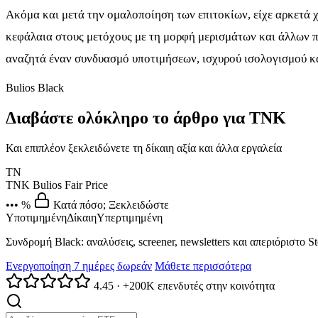
Ακόμα και μετά την ομαλοποίηση των επιτοκίων, είχε αρκετά χ
κεφάλαια στους μετόχους με τη μορφή μερισμάτων και άλλων π
αναζητά έναν συνδυασμό υποτιμήσεων, ισχυρού ισολογισμού κ
Bulios Black
Διαβάστε ολόκληρο το άρθρο για TNK
Και επιπλέον ξεκλειδώνετε τη δίκαιη αξία και άλλα εργαλεία
TN
TNK
Bulios Fair Price
••• %
Κατά πόσο; Ξεκλειδώστε
Υποτιμημένη
Δίκαιη
Υπερτιμημένη
Συνδρομή Black: αναλύσεις, screener, newsletters και απεριόριστο S
Ενεργοποίηση 7 ημέρες δωρεάν
Μάθετε περισσότερα
4.45
·
+200K επενδυτές στην κοινότητα