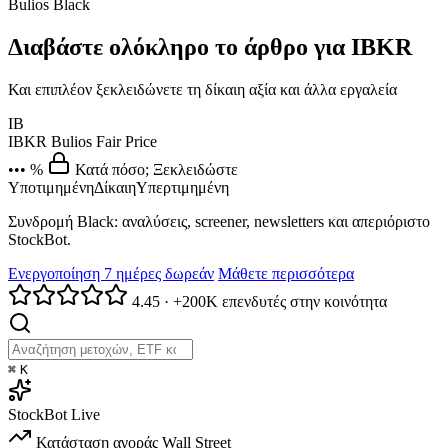
Bulios Black
Διαβάστε ολόκληρο το άρθρο για IBKR
Και επιπλέον ξεκλειδώνετε τη δίκαιη αξία και άλλα εργαλεία
IB
IBKR
Bulios Fair Price
••• %
Κατά πόσο; Ξεκλειδώστε
Υποτιμημένη
Δίκαιη
Υπερτιμημένη
Συνδρομή Black: αναλύσεις, screener, newsletters και απεριόριστο
StockBot.
Ενεργοποίηση 7 ημέρες δωρεάν
Μάθετε περισσότερα
4.45
·
+200K επενδυτές στην κοινότητα
⌘
K
StockBot
Live
Κατάσταση αγοράς
Wall Street