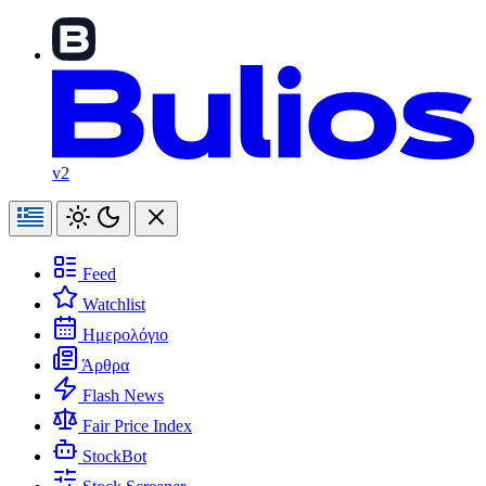
v2
Feed
Watchlist
Ημερολόγιο
Άρθρα
Flash News
Fair Price Index
StockBot