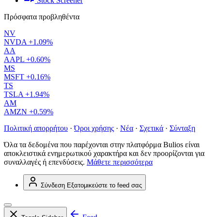
Stock Screener
Πρόσφατα προβληθέντα
NV
NVDA
+1.09%
AA
AAPL
+0.60%
MS
MSFT
+0.16%
TS
TSLA
+1.94%
AM
AMZN
+0.59%
Πολιτική απορρήτου
·
Όροι χρήσης
·
Νέα
·
Σχετικά
·
Σύνταξη
Όλα τα δεδομένα που παρέχονται στην πλατφόρμα Bulios είναι
αποκλειστικά ενημερωτικού χαρακτήρα και δεν προορίζονται για
συναλλαγές ή επενδύσεις.
Μάθετε περισσότερα
Σύνδεση
Εξατομικεύστε το feed σας