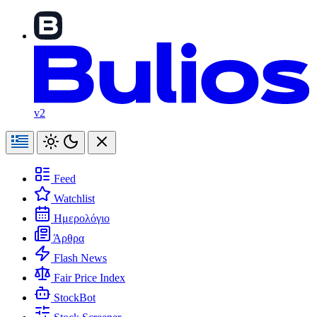
v2
Feed
Watchlist
Ημερολόγιο
Άρθρα
Flash News
Fair Price Index
StockBot