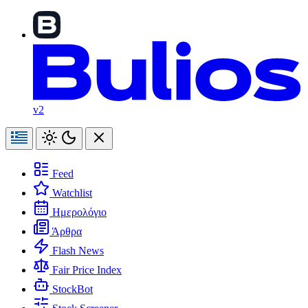
v2
Feed
Watchlist
Ημερολόγιο
Άρθρα
Flash News
Fair Price Index
StockBot