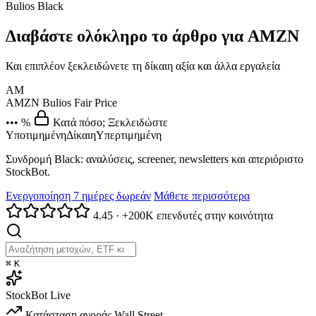
Bulios Black
Διαβάστε ολόκληρο το άρθρο για AMZN
Και επιπλέον ξεκλειδώνετε τη δίκαιη αξία και άλλα εργαλεία
AM
AMZN
Bulios Fair Price
••• %
Κατά πόσο; Ξεκλειδώστε
Υποτιμημένη
Δίκαιη
Υπερτιμημένη
Συνδρομή Black: αναλύσεις, screener, newsletters και απεριόριστο
StockBot.
Ενεργοποίηση 7 ημέρες δωρεάν
Μάθετε περισσότερα
4.45
·
+200K επενδυτές στην κοινότητα
⌘
K
StockBot
Live
Κατάσταση αγοράς
Wall Street