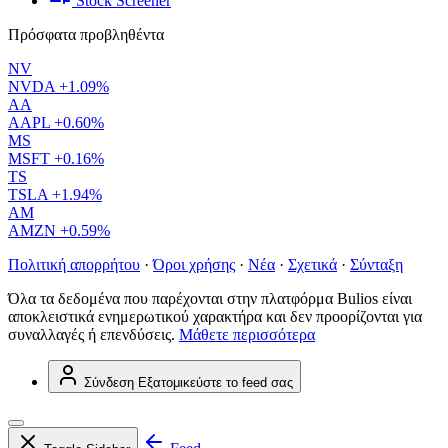
Stock Screener
Πρόσφατα προβληθέντα
NV
NVDA
+1.09%
AA
AAPL
+0.60%
MS
MSFT
+0.16%
TS
TSLA
+1.94%
AM
AMZN
+0.59%
Πολιτική απορρήτου
·
Όροι χρήσης
·
Νέα
·
Σχετικά
·
Σύνταξη
Όλα τα δεδομένα που παρέχονται στην πλατφόρμα Bulios είναι
αποκλειστικά ενημερωτικού χαρακτήρα και δεν προορίζονται για
συναλλαγές ή επενδύσεις.
Μάθετε περισσότερα
Σύνδεση
Εξατομικεύστε το feed σας