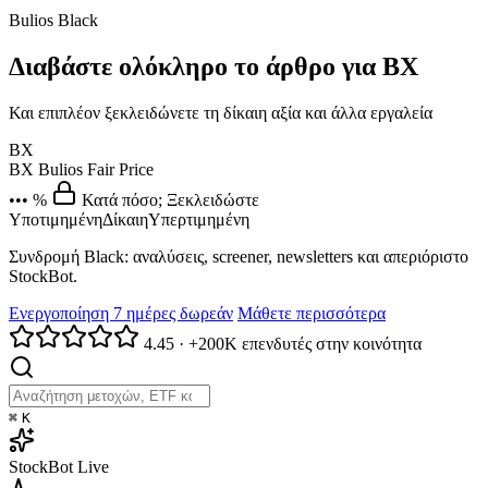
Bulios Black
Διαβάστε ολόκληρο το άρθρο για BX
Και επιπλέον ξεκλειδώνετε τη δίκαιη αξία και άλλα εργαλεία
BX
BX
Bulios Fair Price
••• %
Κατά πόσο; Ξεκλειδώστε
Υποτιμημένη
Δίκαιη
Υπερτιμημένη
Συνδρομή Black: αναλύσεις, screener, newsletters και απεριόριστο
StockBot.
Ενεργοποίηση 7 ημέρες δωρεάν
Μάθετε περισσότερα
4.45
·
+200K επενδυτές στην κοινότητα
⌘
K
StockBot
Live