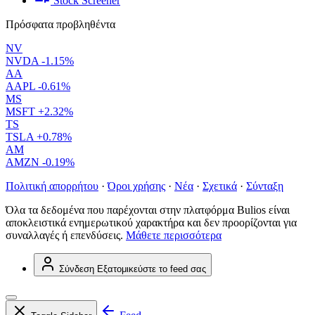
Stock Screener
Πρόσφατα προβληθέντα
NV
NVDA
-1.15%
AA
AAPL
-0.61%
MS
MSFT
+2.32%
TS
TSLA
+0.78%
AM
AMZN
-0.19%
Πολιτική απορρήτου
·
Όροι χρήσης
·
Νέα
·
Σχετικά
·
Σύνταξη
Όλα τα δεδομένα που παρέχονται στην πλατφόρμα Bulios είναι
αποκλειστικά ενημερωτικού χαρακτήρα και δεν προορίζονται για
συναλλαγές ή επενδύσεις.
Μάθετε περισσότερα
Σύνδεση
Εξατομικεύστε το feed σας