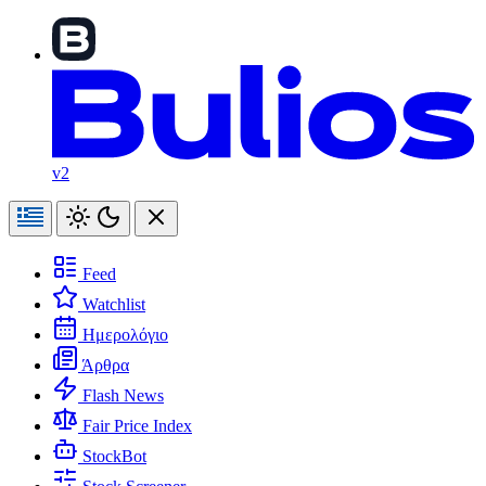
v2
Feed
Watchlist
Ημερολόγιο
Άρθρα
Flash News
Fair Price Index
StockBot