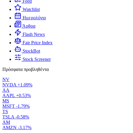
Feed
Watchlist
Ημερολόγιο
Άρθρα
Flash News
Fair Price Index
StockBot
Stock Screener
Πρόσφατα προβληθέντα
NV
NVDA
+1.09%
AA
AAPL
+0.53%
MS
MSFT
-1.79%
TS
TSLA
-0.58%
AM
AMZN
-3.17%