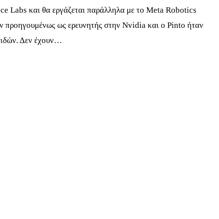
nce Labs και θα εργάζεται παράλληλα με το Meta Robotics
αν προηγουμένως ως ερευνητής στην Nvidia και ο Pinto ήταν
ειδών. Δεν έχουν…