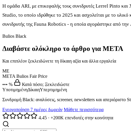
Η ομάδα ARI, με επικεφαλής τους συνιδρυτές Lerrel Pinto και
Studio, το οποίο ιδρύθηκε το 2025 και ασχολείται με το υλικ
συνιδρυτής της Fauna Robotics - η οποία αγοράστηκε από την
Bulios Black
Διαβάστε ολόκληρο το άρθρο για META
Και επιπλέον ξεκλειδώνετε τη δίκαιη αξία και άλλα εργαλεία
ME
META
Bulios Fair Price
••• %
Κατά πόσο; Ξεκλειδώστε
Υποτιμημένη
Δίκαιη
Υπερτιμημένη
Συνδρομή Black: αναλύσεις, screener, newsletters και απεριόριστο S
Ενεργοποίηση 7 ημέρες δωρεάν
Μάθετε περισσότερα
4.45
·
+200K επενδυτές στην κοινότητα