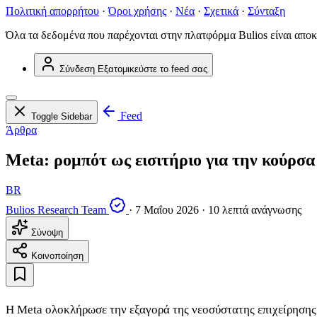
Πολιτική απορρήτου
·
Όροι χρήσης
·
Νέα
·
Σχετικά
·
Σύνταξη
Όλα τα δεδομένα που παρέχονται στην πλατφόρμα Bulios είναι αποκ
Σύνδεση
Εξατομικεύστε το feed σας
Feed
Toggle Sidebar
Άρθρα
Meta: ρομπότ ως εισιτήριο για την κούρσ
BR
Bulios Research Team
·
7 Μαΐου 2026
·
10 λεπτά ανάγνωσης
Σύνοψη
Κοινοποίηση
Η Meta ολοκλήρωσε την εξαγορά της νεοσύστατης επιχείρησης 