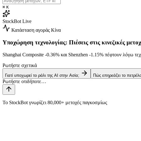
⌘
K
StockBot
Live
Κατάσταση αγοράς
Κίνα
Υποχώρηση τεχνολογίας: Πιέσεις στις κινεζικές μετοχ
Shanghai Composite
-0.36%
και Shenzhen
-1.15%
πέφτουν λόγω τεχ
Ρωτήστε σχετικά
Γιατί υποχωρεί το ράλι της AI στην Ασία;
Πώς επηρεάζει το πετρέλ
Το StockBot γνωρίζει 80,000+ μετοχές παγκοσμίως