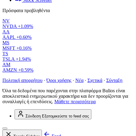
Stock Screener
Πρόσφατα προβληθέντα
NV
NVDA
+1.09%
AA
AAPL
+0.60%
MS
MSFT
+0.16%
TS
TSLA
+1.94%
AM
AMZN
+0.59%
Πολιτική απορρήτου
·
Όροι χρήσης
·
Νέα
·
Σχετικά
·
Σύνταξη
Όλα τα δεδομένα που παρέχονται στην πλατφόρμα Bulios είναι
αποκλειστικά ενημερωτικού χαρακτήρα και δεν προορίζονται για
συναλλαγές ή επενδύσεις.
Μάθετε περισσότερα
Σύνδεση
Εξατομικεύστε το feed σας