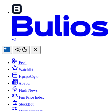
v2
Feed
Watchlist
Ημερολόγιο
Άρθρα
Flash News
Fair Price Index
StockBot