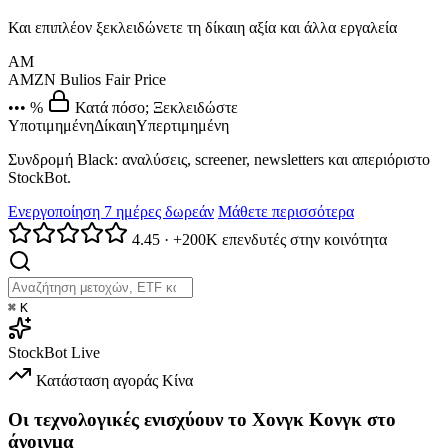
Και επιπλέον ξεκλειδώνετε τη δίκαιη αξία και άλλα εργαλεία
AM
AMZN
Bulios Fair Price
••• %
Κατά πόσο; Ξεκλειδώστε
Υποτιμημένη
Δίκαιη
Υπερτιμημένη
Συνδρομή Black: αναλύσεις, screener, newsletters και απεριόριστο
StockBot.
Ενεργοποίηση 7 ημέρες δωρεάν
Μάθετε περισσότερα
4.45
·
+200K επενδυτές στην κοινότητα
⌘
K
StockBot
Live
Κατάσταση αγοράς
Κίνα
Οι τεχνολογικές ενισχύουν το Χονγκ Κονγκ στο
άνοιγμα