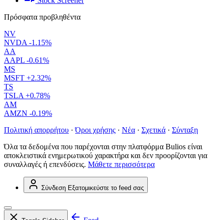
Stock Screener
Πρόσφατα προβληθέντα
NV
NVDA
-1.15%
AA
AAPL
-0.61%
MS
MSFT
+2.32%
TS
TSLA
+0.78%
AM
AMZN
-0.19%
Πολιτική απορρήτου
·
Όροι χρήσης
·
Νέα
·
Σχετικά
·
Σύνταξη
Όλα τα δεδομένα που παρέχονται στην πλατφόρμα Bulios είναι
αποκλειστικά ενημερωτικού χαρακτήρα και δεν προορίζονται για
συναλλαγές ή επενδύσεις.
Μάθετε περισσότερα
Σύνδεση
Εξατομικεύστε το feed σας