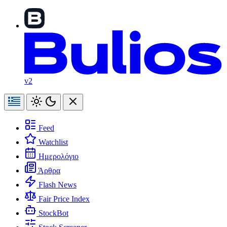
v2
Feed
Watchlist
Ημερολόγιο
Άρθρα
Flash News
Fair Price Index
StockBot