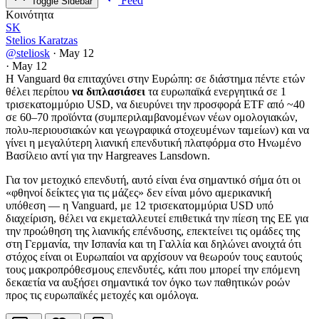
Feed
Toggle Sidebar
Κοινότητα
SK
Stelios Karatzas
@steliosk
·
May 12
·
May 12
Η Vanguard θα επιταχύνει στην Ευρώπη: σε διάστημα πέντε ετών
θέλει περίπου
να διπλασιάσει
τα ευρωπαϊκά ενεργητικά σε 1
τρισεκατομμύριο USD, να διευρύνει την προσφορά ETF από ~40
σε 60–70 προϊόντα (συμπεριλαμβανομένων νέων ομολογιακών,
πολυ-περιουσιακών και γεωγραφικά στοχευμένων ταμείων) και να
γίνει η μεγαλύτερη λιανική επενδυτική πλατφόρμα στο Ηνωμένο
Βασίλειο αντί για την Hargreaves Lansdown.
Για τον μετοχικό επενδυτή, αυτό είναι ένα σημαντικό σήμα ότι οι
«φθηνοί δείκτες για τις μάζες» δεν είναι μόνο αμερικανική
υπόθεση — η Vanguard, με 12 τρισεκατομμύρια USD υπό
διαχείριση, θέλει να εκμεταλλευτεί επιθετικά την πίεση της ΕΕ για
την προώθηση της λιανικής επένδυσης, επεκτείνει τις ομάδες της
στη Γερμανία, την Ισπανία και τη Γαλλία και δηλώνει ανοιχτά ότι
στόχος είναι οι Ευρωπαίοι να αρχίσουν να θεωρούν τους εαυτούς
τους μακροπρόθεσμους επενδυτές, κάτι που μπορεί την επόμενη
δεκαετία να αυξήσει σημαντικά τον όγκο των παθητικών ροών
προς τις ευρωπαϊκές μετοχές και ομόλογα.