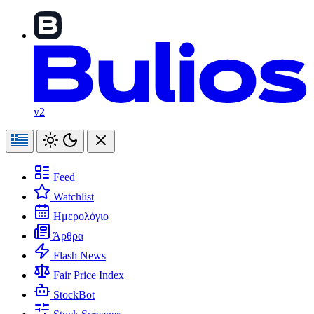
v2
Feed
Watchlist
Ημερολόγιο
Άρθρα
Flash News
Fair Price Index
StockBot