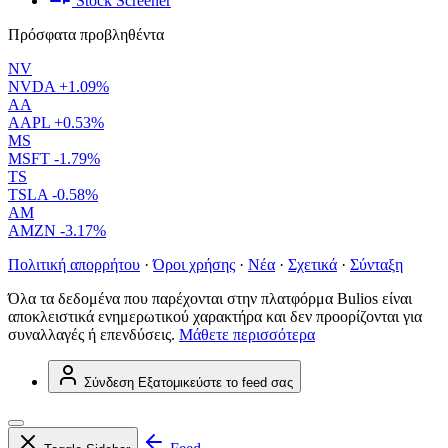
Stock Screener
Πρόσφατα προβληθέντα
NV
NVDA
+1.09%
AA
AAPL
+0.53%
MS
MSFT
-1.79%
TS
TSLA
-0.58%
AM
AMZN
-3.17%
Πολιτική απορρήτου
·
Όροι χρήσης
·
Νέα
·
Σχετικά
·
Σύνταξη
Όλα τα δεδομένα που παρέχονται στην πλατφόρμα Bulios είναι
αποκλειστικά ενημερωτικού χαρακτήρα και δεν προορίζονται για
συναλλαγές ή επενδύσεις.
Μάθετε περισσότερα
Σύνδεση
Εξατομικεύστε το feed σας