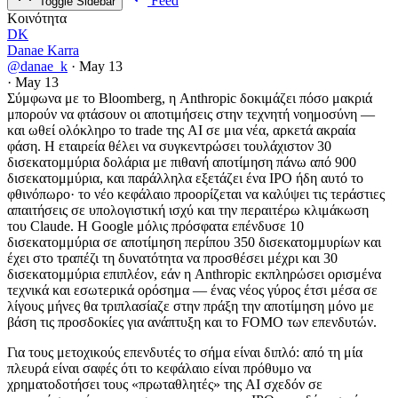
Feed
Toggle Sidebar
Κοινότητα
DK
Danae Karra
@danae_k
·
May 13
·
May 13
Σύμφωνα με το Bloomberg, η Anthropic δοκιμάζει πόσο μακριά
μπορούν να φτάσουν οι αποτιμήσεις στην τεχνητή νοημοσύνη —
και ωθεί ολόκληρο το trade της AI σε μια νέα, αρκετά ακραία
φάση. Η εταιρεία θέλει να συγκεντρώσει τουλάχιστον 30
δισεκατομμύρια δολάρια με πιθανή αποτίμηση πάνω από 900
δισεκατομμύρια, και παράλληλα εξετάζει ένα IPO ήδη αυτό το
φθινόπωρο· το νέο κεφάλαιο προορίζεται να καλύψει τις τεράστιες
απαιτήσεις σε υπολογιστική ισχύ και την περαιτέρω κλιμάκωση
του Claude. Η Google μόλις πρόσφατα επένδυσε 10
δισεκατομμύρια σε αποτίμηση περίπου 350 δισεκατομμυρίων και
έχει στο τραπέζι τη δυνατότητα να προσθέσει μέχρι και 30
δισεκατομμύρια επιπλέον, εάν η Anthropic εκπληρώσει ορισμένα
τεχνικά και εσωτερικά ορόσημα — ένας νέος γύρος έτσι μέσα σε
λίγους μήνες θα τριπλασίαζε στην πράξη την αποτίμηση μόνο με
βάση τις προσδοκίες για ανάπτυξη και το FOMO των επενδυτών.
Για τους μετοχικούς επενδυτές το σήμα είναι διπλό: από τη μία
πλευρά είναι σαφές ότι το κεφάλαιο είναι πρόθυμο να
χρηματοδοτήσει τους «πρωταθλητές» της AI σχεδόν σε