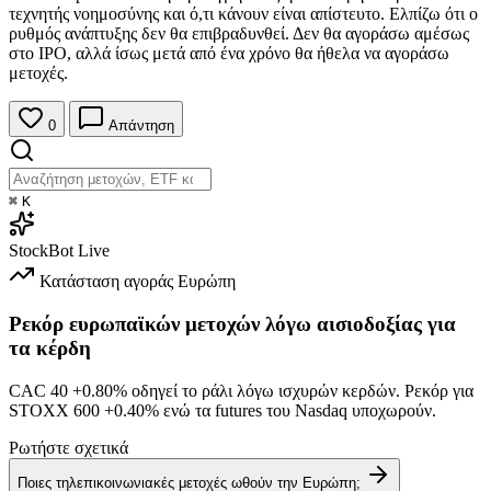
τεχνητής νοημοσύνης και ό,τι κάνουν είναι απίστευτο. Ελπίζω ότι ο
ρυθμός ανάπτυξης δεν θα επιβραδυνθεί. Δεν θα αγοράσω αμέσως
στο IPO, αλλά ίσως μετά από ένα χρόνο θα ήθελα να αγοράσω
μετοχές.
0
Απάντηση
⌘
K
StockBot
Live
Κατάσταση αγοράς
Ευρώπη
Ρεκόρ ευρωπαϊκών μετοχών λόγω αισιοδοξίας για
τα κέρδη
CAC 40
+0.80%
οδηγεί το ράλι λόγω ισχυρών κερδών. Ρεκόρ για
STOXX 600
+0.40%
ενώ τα futures του Nasdaq υποχωρούν.
Ρωτήστε σχετικά
Ποιες τηλεπικοινωνιακές μετοχές ωθούν την Ευρώπη;