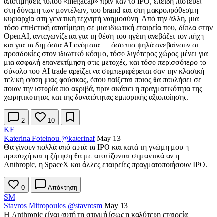
αποτιμήσεις τύπου «megacap» πριν καν το IPO, επειδή πιστεύει
στη δύναμη των μοντέλων, του brand και στη μακροπρόθεσμη
κυριαρχία στη γενετική τεχνητή νοημοσύνη. Από την άλλη, μια
τόσο επιθετική αποτίμηση σε μια ιδιωτική εταιρεία που, δίπλα στην
OpenAI, ανταγωνίζεται για τη θέση του ηγέτη ανεβάζει τον πήχη
και για τα δημόσια AI ονόματα — όσο πιο ψηλά ανεβαίνουν οι
προσδοκίες στον ιδιωτικό κόσμο, τόσο λιγότερος χώρος μένει για
μια ασφαλή επανεκτίμηση στις μετοχές, και τόσο περισσότερο το
σύνολο του AI trade αρχίζει να συμπεριφέρεται σαν την κλασική
τελική φάση μιας φούσκας, όπου παίζεται ποιος θα πουλήσει σε
ποιον την ιστορία πιο ακριβά, πριν σκάσει η πραγματικότητα της
χωρητικότητας και της δυνατότητας εμπορικής αξιοποίησης.
2
10
KF
Katerina Foteinou
@katerinaf
May 13
Θα γίνουν πολλά από αυτά τα IPO και κατά τη γνώμη μου η
προσοχή και η ζήτηση θα μετατοπίζονται σημαντικά αν η
Anthropic, η SpaceX και άλλες εταιρείες πραγματοποιήσουν IPO.
0
Απάντηση
SM
Stavros Mitropoulos
@stavrosm
May 13
Η Anthropic είναι αυτή τη στιγμή ίσως η καλύτερη εταιρεία