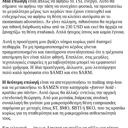
Μια επιλογή
είναι απλώς να αφήσω το TSL ενεργό. Αυτό θα
σήμαινε να αφήνω την τάση να συνεχίσει φυσικά, να προστατεύω
το μεγαλύτερο μέρος των κερδών που έχουν επιτευχθεί και
ενδεχομένως να αφήσω τη θέση να κλείσει αυτόματα αν το
momentum αδυνατίσει. Αν γίνει πώληση, πιθανότατα θα περίμενα
για πιθανή διόρθωση κάτω από τα 230 USD και εκεί θα άρχιζα να
ξαναχτίζω τη θέση σταδιακά. Απλά ήσυχος ύπνος και καμία έγνοια.
Αυτή η προσέγγιση μου βγάζει νόημα κυρίως γιατί διατηρεί
πειθαρχία. Το μη πραγματοποιημένο κέρδος γίνεται
πραγματοποιημένο και ταυτόχρονα συνειδητοποιώ ότι η τρέχουσα
αποτίμηση δεν είναι πλέον φθηνή. Επιπλέον, στις μεγάλες
τεχνολογικές εταιρείες η μεταβλητότητα μπορεί να εμφανιστεί
πολύ γρήγορα. Η ίδια προσέγγιση, άλλωστε, μου λειτούργησε
πολύ καλά πρόσφατα στο
$AMD
και στο
$ARM
.
Η δεύτερη επιλογή
είναι να απενεργοποιήσω το trailing stop-loss
και να μετακινήσω το $AMZN στην κατηγορία «
forever hold -
κρατάω για πάντα
». Αυτό όμως θα άλλαζε εντελώς την αρχική
επενδυτική θεώρηση. Από μια μεσαίας διάρκειας ανοδική
συναλλαγή θα γινόταν μια μακροπρόθεσμη θέση compounder,
παρόμοια με μετοχές όπως
$T
,
$MO
,
$BTI
ή
$KO
, που τις κρατάω
κυρίως για τη σταθερότητα και τη μακροχρόνια ανθεκτικότητά
τους.
Και ειλικρινά — ίσως η Amazon να αρχίζει να αξίζει μια τέτοια