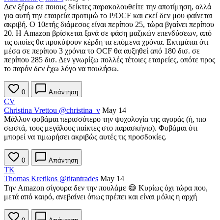
Δεν ξέρω σε ποιους δείκτες παρακολουθείτε την αποτίμηση, αλλά
για αυτή την εταιρεία προτιμώ το P/OCF και εκεί δεν μου φαίνεται
ακριβή. Ο 10ετής διάμεσος είναι περίπου 25, τώρα βγαίνει περίπου
20. Η Amazon βρίσκεται ξανά σε φάση μαζικών επενδύσεων, από
τις οποίες θα προκύψουν κέρδη τα επόμενα χρόνια. Εκτιμάται ότι
μέσα σε περίπου 3 χρόνια το OCF θα αυξηθεί από 180 δισ. σε
περίπου 285 δισ. Δεν γνωρίζω πολλές τέτοιες εταιρείες, οπότε προς
το παρόν δεν έχω λόγο να πουλήσω.
0
Απάντηση
CV
Christina Vrettou
@christina_v
May 14
Μάλλον φοβάμαι περισσότερο την ψυχολογία της αγοράς (ή, πιο
σωστά, τους μεγάλους παίκτες στο παρασκήνιο). Φοβάμαι ότι
μπορεί να τιμωρήσει ακριβώς αυτές τις προσδοκίες.
0
Απάντηση
TK
Thomas Kretikos
@titantrades
May 14
Την Amazon σίγουρα δεν την πουλάμε 😅 Κυρίως όχι τώρα που,
μετά από καιρό, ανεβαίνει όπως πρέπει και είναι μόλις η αρχή