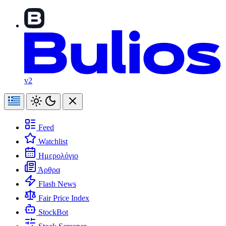
v2
Feed
Watchlist
Ημερολόγιο
Άρθρα
Flash News
Fair Price Index
StockBot