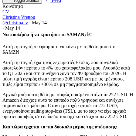
Feed
Toggle Sidebar
Κοινότητα
CV
Christina Vrettou
@christina_v
·
May 14
·
May 14
Να πουλήσω ή να κρατήσω το $AMZN; 📈
Αυτή τη στιγμή σκέφτομαι τι να κάνω με τη θέση μου στο
$AMZN
.
Αυτή τη στιγμή έχω τρεις ξεχωριστές θέσεις, που συνολικά
αποτελούν περίπου το 4% του χαρτοφυλακίου μου. Αγοράζα κατά
το Q1 2025 και στη συνέχεια ξανά τον Φεβρουάριο του 2026. Η
μέση τιμή αγοράς είναι περίπου 208 USD και με τις τρέχουσες
τιμές είμαι περίπου +30% σε μη πραγματοποιημένο κέρδος.
Αρχικά μπήκα στη θέση με σαφώς ορισμένο στόχο τα 252 USD. Η
Amazon διέσχισε αυτό το επίπεδο πολύ γρήγορα και συνέχισε
σημαντικά υψηλότερα. Όταν η μετοχή έφτασε τα 272 USD,
ενεργοποίησα trailing stop-loss (TSL), με το stop να είχε αρχικά
οριστεί ακριβώς στο επίπεδο του αρχικού στόχου των 252 USD.
Και τώρα έρχεται το πιο δύσκολο μέρος της απόφασης: