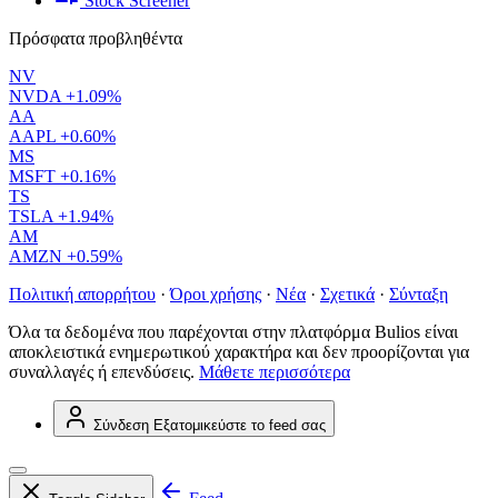
Stock Screener
Πρόσφατα προβληθέντα
NV
NVDA
+1.09%
AA
AAPL
+0.60%
MS
MSFT
+0.16%
TS
TSLA
+1.94%
AM
AMZN
+0.59%
Πολιτική απορρήτου
·
Όροι χρήσης
·
Νέα
·
Σχετικά
·
Σύνταξη
Όλα τα δεδομένα που παρέχονται στην πλατφόρμα Bulios είναι
αποκλειστικά ενημερωτικού χαρακτήρα και δεν προορίζονται για
συναλλαγές ή επενδύσεις.
Μάθετε περισσότερα
Σύνδεση
Εξατομικεύστε το feed σας