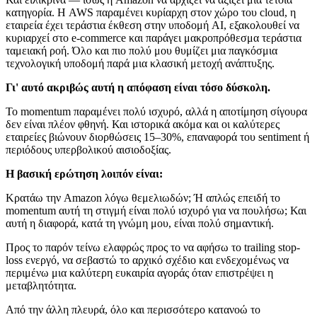
κατηγορία. Η AWS παραμένει κυρίαρχη στον χώρο του cloud, η
εταιρεία έχει τεράστια έκθεση στην υποδομή AI, εξακολουθεί να
κυριαρχεί στο e‑commerce και παράγει μακροπρόθεσμα τεράστια
ταμειακή ροή. Όλο και πιο πολύ μου θυμίζει μια παγκόσμια
τεχνολογική υποδομή παρά μια κλασική μετοχή ανάπτυξης.
Γι' αυτό ακριβώς αυτή η απόφαση είναι τόσο δύσκολη.
Το momentum παραμένει πολύ ισχυρό, αλλά η αποτίμηση σίγουρα
δεν είναι πλέον φθηνή. Και ιστορικά ακόμα και οι καλύτερες
εταιρείες βιώνουν διορθώσεις 15–30%, επαναφορά του sentiment ή
περιόδους υπερβολικού αισιοδοξίας.
Η βασική ερώτηση λοιπόν είναι:
Κρατάω την Amazon λόγω θεμελιωδών; Ή απλώς επειδή το
momentum αυτή τη στιγμή είναι πολύ ισχυρό για να πουλήσω; Και
αυτή η διαφορά, κατά τη γνώμη μου, είναι πολύ σημαντική.
Προς το παρόν τείνω ελαφρώς προς το να αφήσω το trailing stop-
loss ενεργό, να σεβαστώ το αρχικό σχέδιο και ενδεχομένως να
περιμένω μια καλύτερη ευκαιρία αγοράς όταν επιστρέψει η
μεταβλητότητα.
Από την άλλη πλευρά, όλο και περισσότερο κατανοώ το