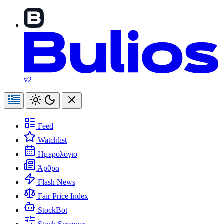
v2
Feed
Watchlist
Ημερολόγιο
Άρθρα
Flash News
Fair Price Index
StockBot