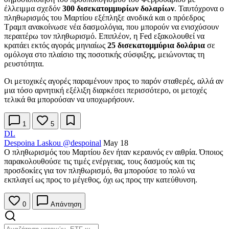
έλλειμμα σχεδόν
300 δισεκατομμυρίων δολαρίων
. Ταυτόχρονα ο
πληθωρισμός του Μαρτίου εξέπληξε ανοδικά και ο πρόεδρος
Τραμπ ανακοίνωσε νέα δασμολόγια, που μπορούν να ενισχύσουν
περαιτέρω τον πληθωρισμό. Επιπλέον, η Fed εξακολουθεί να
κρατάει εκτός αγοράς μηνιαίως
25 δισεκατομμύρια δολάρια
σε
ομόλογα στο πλαίσιο της ποσοτικής σύσφιξης, μειώνοντας τη
ρευστότητα.
Οι μετοχικές αγορές παραμένουν προς το παρόν σταθερές, αλλά αν
μια τόσο αρνητική εξέλιξη διαρκέσει περισσότερο, οι μετοχές
τελικά θα μπορούσαν να υποχωρήσουν.
1
5
DL
Despoina Laskou
@despoinal
May 18
Ο πληθωρισμός του Μαρτίου δεν ήταν κεραυνός εν αιθρία. Όποιος
παρακολουθούσε τις τιμές ενέργειας, τους δασμούς και τις
προσδοκίες για τον πληθωρισμό, θα μπορούσε το πολύ να
εκπλαγεί ως προς το μέγεθος, όχι ως προς την κατεύθυνση.
0
Απάντηση