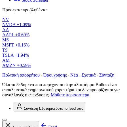
Stock Screener
Πρόσφατα προβληθέντα
NV
NVDA
+1.09%
AA
AAPL
+0.60%
MS
MSFT
+0.16%
TS
TSLA
+1.94%
AM
AMZN
+0.59%
Πολιτική απορρήτου
·
Όροι χρήσης
·
Νέα
·
Σχετικά
·
Σύνταξη
Όλα τα δεδομένα που παρέχονται στην πλατφόρμα Bulios είναι
αποκλειστικά ενημερωτικού χαρακτήρα και δεν προορίζονται για
συναλλαγές ή επενδύσεις.
Μάθετε περισσότερα
Σύνδεση
Εξατομικεύστε το feed σας