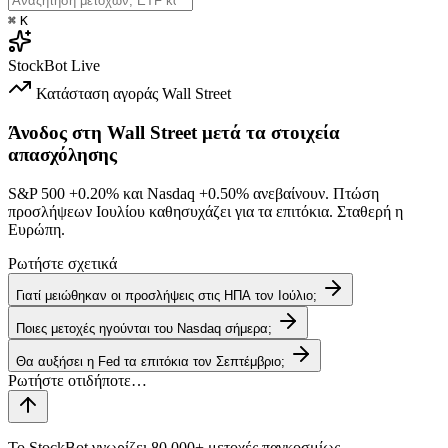
⌘
K
StockBot
Live
Κατάσταση αγοράς
Wall Street
Άνοδος στη Wall Street μετά τα στοιχεία
απασχόλησης
S&P 500
+0.20%
και Nasdaq
+0.50%
ανεβαίνουν. Πτώση
προσλήψεων Ιουλίου καθησυχάζει για τα επιτόκια. Σταθερή η
Ευρώπη.
Ρωτήστε σχετικά
Γιατί μειώθηκαν οι προσλήψεις στις ΗΠΑ τον Ιούλιο;
Ποιες μετοχές ηγούνται του Nasdaq σήμερα;
Θα αυξήσει η Fed τα επιτόκια τον Σεπτέμβριο;
Το StockBot γνωρίζει 80,000+ μετοχές παγκοσμίως