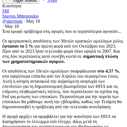
Feed
Toggle Sidebar
Κοινότητα
SM
Stavros Mitropoulos
@stavrosm
·
May 18
·
May 18
Ένα κρυφό πρόβλημα στις αγορές που οι περισσότεροι αγνοούν...
Οι αμερικανικές αποδόσεις των 30ετών κρατικών ομολόγων μόλις
έφτασαν το 5 %
για πρώτη φορά από τον Οκτώβριο του 2023.
Πριν από το 2023 ήταν τελευταία φορά τόσο υψηλά το 2007. Και
στις δύο περιπτώσεις αυτό συνέβη κοντά σε
σημαντική πτώση
των χρηματιστηριακών αγορών.
Οι αποδόσεις των 10ετών ομολόγων σκαρφάλωσαν
στο 4,57 %
,
στα υψηλότερα επίπεδα από τον Απρίλιο του περασμένου έτους.
Αυτή η κίνηση αντανακλά την αυξανόμενη ανησυχία των
επενδυτών για τη δημοσιονομική βιωσιμότητα των ΗΠΑ και τις
επίμονες πληθωριστικές πιέσεις, που περιπλέκουν τα σχέδια της
Fed για μείωση των επιτοκίων. Περισσότερα για την πορεία των
επιτοκίων θα μάθουμε αυτή την εβδομάδα, καθώς την Τετάρτη θα
δημοσιοποιηθεί η πρόβλεψη από την τελευταία συνεδρίαση.
Η αγορά αρχίζει να αμφιβάλλει για την ικανότητα των ΗΠΑ να
διατηρήσουν το έλλειμμα υπό έλεγχο, ιδίως μετά τη
δημοσιοποίηση του προϋπολογισμού του Φεβρουαρίου με