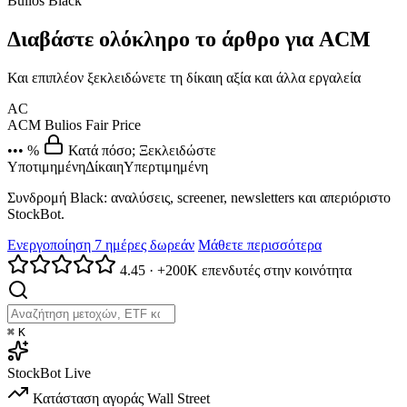
Bulios Black
Διαβάστε ολόκληρο το άρθρο για ACM
Και επιπλέον ξεκλειδώνετε τη δίκαιη αξία και άλλα εργαλεία
AC
ACM
Bulios Fair Price
••• %
Κατά πόσο; Ξεκλειδώστε
Υποτιμημένη
Δίκαιη
Υπερτιμημένη
Συνδρομή Black: αναλύσεις, screener, newsletters και απεριόριστο
StockBot.
Ενεργοποίηση 7 ημέρες δωρεάν
Μάθετε περισσότερα
4.45
·
+200K επενδυτές στην κοινότητα
⌘
K
StockBot
Live
Κατάσταση αγοράς
Wall Street