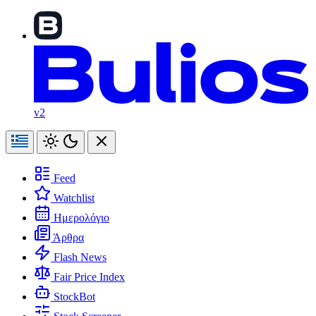
v2
Feed
Watchlist
Ημερολόγιο
Άρθρα
Flash News
Fair Price Index
StockBot