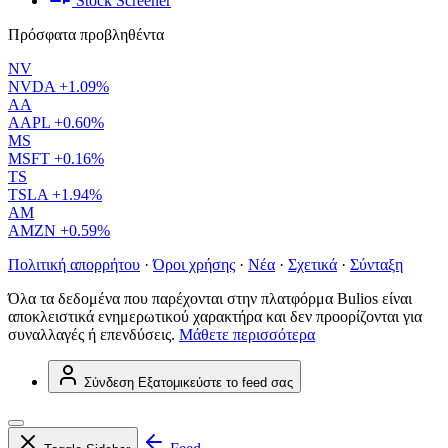
Stock Screener
Πρόσφατα προβληθέντα
NV
NVDA
+1.09%
AA
AAPL
+0.60%
MS
MSFT
+0.16%
TS
TSLA
+1.94%
AM
AMZN
+0.59%
Πολιτική απορρήτου
·
Όροι χρήσης
·
Νέα
·
Σχετικά
·
Σύνταξη
Όλα τα δεδομένα που παρέχονται στην πλατφόρμα Bulios είναι
αποκλειστικά ενημερωτικού χαρακτήρα και δεν προορίζονται για
συναλλαγές ή επενδύσεις.
Μάθετε περισσότερα
Σύνδεση
Εξατομικεύστε το feed σας