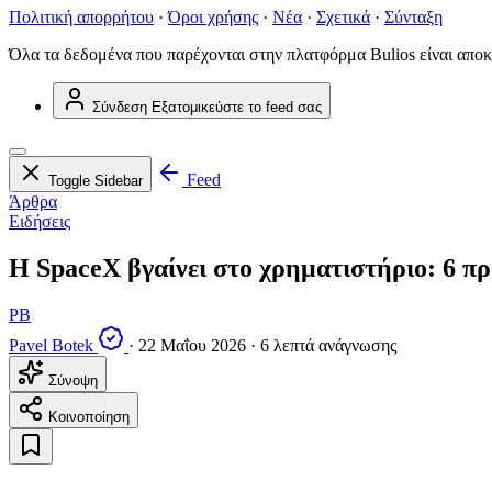
Πολιτική απορρήτου
·
Όροι χρήσης
·
Νέα
·
Σχετικά
·
Σύνταξη
Όλα τα δεδομένα που παρέχονται στην πλατφόρμα Bulios είναι αποκ
Σύνδεση
Εξατομικεύστε το feed σας
Feed
Toggle Sidebar
Άρθρα
Ειδήσεις
Η SpaceX βγαίνει στο χρηματιστήριο: 6 πρ
PB
Pavel Botek
·
22 Μαΐου 2026
·
6 λεπτά ανάγνωσης
Σύνοψη
Κοινοποίηση