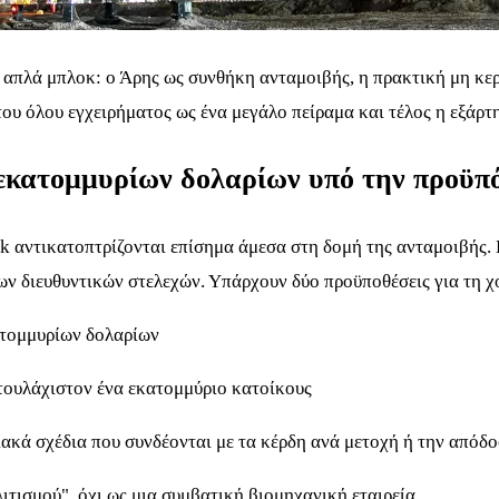
 απλά μπλοκ: ο Άρης ως συνθήκη ανταμοιβής, η πρακτική μη κερ
του όλου εγχειρήματος ως ένα μεγάλο πείραμα και τέλος η εξάρ
εκατομμυρίων δολαρίων υπό την προϋπ
sk αντικατοπτρίζονται επίσημα άμεσα στη δομή της ανταμοιβής. 
των διευθυντικών στελεχών. Υπάρχουν δύο προϋποθέσεις για τη 
ατομμυρίων δολαρίων
 τουλάχιστον ένα εκατομμύριο κατοίκους
ακά σχέδια που συνδέονται με τα κέρδη ανά μετοχή ή την απόδοσ
τισμού", όχι ως μια συμβατική βιομηχανική εταιρεία