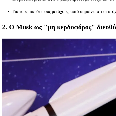
Για τους μικρότερους μετόχους, αυτό σημαίνει ότι οι στ
2. Ο Musk ως "μη κερδοφόρος" διευθ