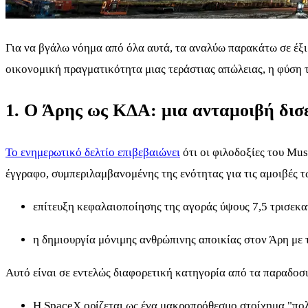
Για να βγάλω νόημα από όλα αυτά, τα αναλύω παρακάτω σε έξι
οικονομική πραγματικότητα μιας τεράστιας απώλειας, η φύση 
1. Ο Άρης ως ΚΔΑ: μια ανταμοιβή δισ
Το ενημερωτικό δελτίο επιβεβαιώνει
ότι οι φιλοδοξίες του Mu
έγγραφο, συμπεριλαμβανομένης της ενότητας για τις αμοιβές 
επίτευξη κεφαλαιοποίησης της αγοράς ύψους 7,5 τρισεκ
η δημιουργία μόνιμης ανθρώπινης αποικίας στον Άρη με
Αυτό είναι σε εντελώς διαφορετική κατηγορία από τα παραδοσι
Η SpaceX ορίζεται ως ένα μακροπρόθεσμο στοίχημα "πολι