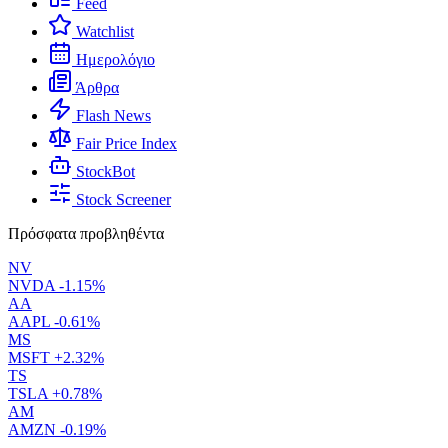
Feed
Watchlist
Ημερολόγιο
Άρθρα
Flash News
Fair Price Index
StockBot
Stock Screener
Πρόσφατα προβληθέντα
NV
NVDA
-1.15%
AA
AAPL
-0.61%
MS
MSFT
+2.32%
TS
TSLA
+0.78%
AM
AMZN
-0.19%