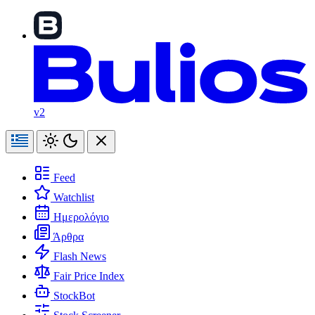
v2
Feed
Watchlist
Ημερολόγιο
Άρθρα
Flash News
Fair Price Index
StockBot