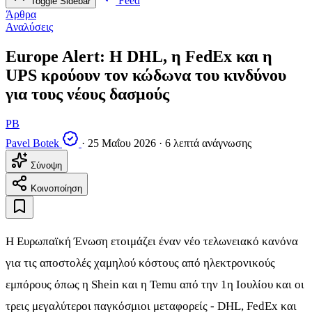
Feed
Toggle Sidebar
Άρθρα
Αναλύσεις
Europe Alert: Η DHL, η FedEx και η
UPS κρούουν τον κώδωνα του κινδύνου
για τους νέους δασμούς
PB
Pavel Botek
·
25 Μαΐου 2026
·
6 λεπτά ανάγνωσης
Σύνοψη
Κοινοποίηση
Η Ευρωπαϊκή Ένωση ετοιμάζει έναν νέο τελωνειακό κανόνα
για τις αποστολές χαμηλού κόστους από ηλεκτρονικούς
εμπόρους όπως η Shein και η Temu από την 1η Ιουλίου και οι
τρεις μεγαλύτεροι παγκόσμιοι μεταφορείς - DHL, FedEx και