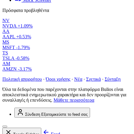
Stock Screener
Πρόσφατα προβληθέντα
NV
NVDA
+1.09%
AA
AAPL
+0.53%
MS
MSFT
-1.79%
TS
TSLA
-0.58%
AM
AMZN
-3.17%
Πολιτική απορρήτου
·
Όροι χρήσης
·
Νέα
·
Σχετικά
·
Σύνταξη
Όλα τα δεδομένα που παρέχονται στην πλατφόρμα Bulios είναι
αποκλειστικά ενημερωτικού χαρακτήρα και δεν προορίζονται για
συναλλαγές ή επενδύσεις.
Μάθετε περισσότερα
Σύνδεση
Εξατομικεύστε το feed σας