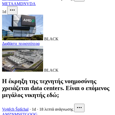
META
AMD
NVDA
1d
BLACK
Διαβάστε περισσότερα
BLACK
Η έκρηξη της τεχνητής νοημοσύνης
χρειάζεται data centers. Είναι ο επόμενος
μεγάλος νικητής εδώ;
Vojtěch Šplíchal
·
1d
·
18 λεπτά ανάγνωσης
AMZN
MSFT
GOOG