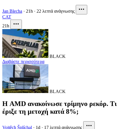
Jan Blecha
·
21h
·
22 λεπτά ανάγνωσης
CAT
21h
BLACK
Διαβάστε περισσότερα
BLACK
Η AMD ανακοίνωσε τρίμηνο ρεκόρ. Τι
έριξε τη μετοχή κατά 8%;
Vojtěch Šplíchal
·
1d
·
17 λεπτά ανάγνωσης