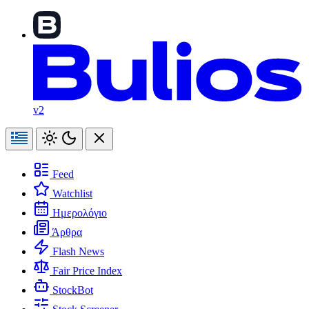
v2
Feed
Watchlist
Ημερολόγιο
Άρθρα
Flash News
Fair Price Index
StockBot