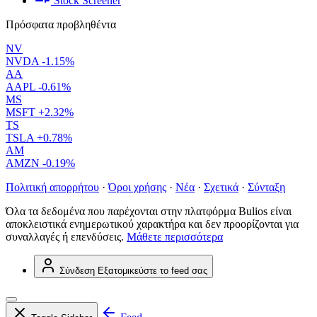
Stock Screener
Πρόσφατα προβληθέντα
NV
NVDA
-1.15%
AA
AAPL
-0.61%
MS
MSFT
+2.32%
TS
TSLA
+0.78%
AM
AMZN
-0.19%
Πολιτική απορρήτου
·
Όροι χρήσης
·
Νέα
·
Σχετικά
·
Σύνταξη
Όλα τα δεδομένα που παρέχονται στην πλατφόρμα Bulios είναι
αποκλειστικά ενημερωτικού χαρακτήρα και δεν προορίζονται για
συναλλαγές ή επενδύσεις.
Μάθετε περισσότερα
Σύνδεση
Εξατομικεύστε το feed σας