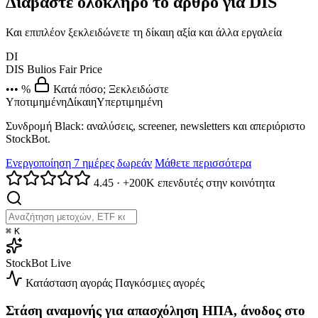
Διαβάστε ολόκληρο το άρθρο για DIS
Και επιπλέον ξεκλειδώνετε τη δίκαιη αξία και άλλα εργαλεία
DI
DIS
Bulios Fair Price
••• %
Κατά πόσο; Ξεκλειδώστε
Υποτιμημένη
Δίκαιη
Υπερτιμημένη
Συνδρομή Black: αναλύσεις, screener, newsletters και απεριόριστο
StockBot.
Ενεργοποίηση 7 ημέρες δωρεάν
Μάθετε περισσότερα
4.45
·
+200K επενδυτές στην κοινότητα
⌘
K
StockBot
Live
Κατάσταση αγοράς
Παγκόσμιες αγορές
Στάση αναμονής για απασχόληση ΗΠΑ, άνοδος στο