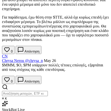
ένα υψηλό μέρισμα από μόνο του δεν αποτελεί επενδυτικό
επιχείρημα.
Για παράδειγμα, έχω θέση στην
$TTE
, αλλά όχι κυρίως επειδή έχει
ενδιαφέρον μέρισμα. Το βλέπω μάλλον ως συμπλήρωμα της
συνιστώσας εμπορευμάτων/ενέργειας στο χαρτοφυλάκιό μου. Θα
αναζητούσα λοιπόν κυρίως μια ποιοτική επιχείρηση και έναν κλάδο
που ταιριάζει στο χαρτοφυλάκιό μου — όχι το υψηλότερο ποσοστό
μερισμάτων στον πίνακα.
0
Απάντηση
CN
Chrysa Nerou
@chrysa_n
May 26
$MMM
,
$O
,
$PM
υπάρχουν πολλές τέτοιες επιλογές, εξαρτάται
από τους στόχους της κάθε επενδύτριας.
0
Απάντηση
⌘
K
StockBot
Live