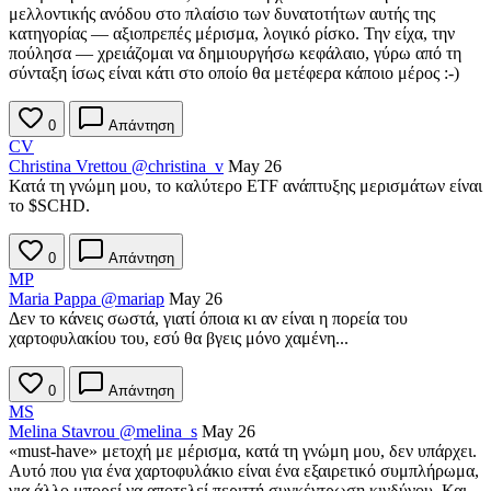
μελλοντικής ανόδου στο πλαίσιο των δυνατοτήτων αυτής της
κατηγορίας — αξιοπρεπές μέρισμα, λογικό ρίσκο. Την είχα, την
πούλησα — χρειάζομαι να δημιουργήσω κεφάλαιο, γύρω από τη
σύνταξη ίσως είναι κάτι στο οποίο θα μετέφερα κάποιο μέρος :-)
0
Απάντηση
CV
Christina Vrettou
@christina_v
May 26
Κατά τη γνώμη μου, το καλύτερο ETF ανάπτυξης μερισμάτων είναι
το
$SCHD
.
0
Απάντηση
MP
Maria Pappa
@mariap
May 26
Δεν το κάνεις σωστά, γιατί όποια κι αν είναι η πορεία του
χαρτοφυλακίου του, εσύ θα βγεις μόνο χαμένη...
0
Απάντηση
MS
Melina Stavrou
@melina_s
May 26
«must-have» μετοχή με μέρισμα, κατά τη γνώμη μου, δεν υπάρχει.
Αυτό που για ένα χαρτοφυλάκιο είναι ένα εξαιρετικό συμπλήρωμα,
για άλλο μπορεί να αποτελεί περιττή συγκέντρωση κινδύνου. Και