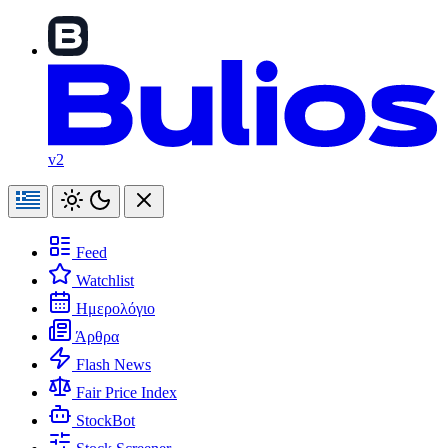
v2
Feed
Watchlist
Ημερολόγιο
Άρθρα
Flash News
Fair Price Index
StockBot