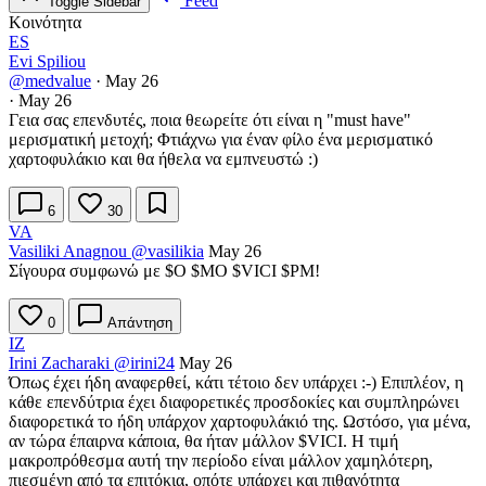
Feed
Toggle Sidebar
Κοινότητα
ES
Evi Spiliou
@medvalue
·
May 26
·
May 26
Γεια σας επενδυτές, ποια θεωρείτε ότι είναι η "must have"
μερισματική μετοχή; Φτιάχνω για έναν φίλο ένα μερισματικό
χαρτοφυλάκιο και θα ήθελα να εμπνευστώ :)
6
30
VA
Vasiliki Anagnou
@vasilikia
May 26
Σίγουρα συμφωνώ με
$O
$MO
$VICI
$PM
!
0
Απάντηση
IZ
Irini Zacharaki
@irini24
May 26
Όπως έχει ήδη αναφερθεί, κάτι τέτοιο δεν υπάρχει :-) Επιπλέον, η
κάθε επενδύτρια έχει διαφορετικές προσδοκίες και συμπληρώνει
διαφορετικά το ήδη υπάρχον χαρτοφυλάκιό της. Ωστόσο, για μένα,
αν τώρα έπαιρνα κάποια, θα ήταν μάλλον
$VICI
. Η τιμή
μακροπρόθεσμα αυτή την περίοδο είναι μάλλον χαμηλότερη,
πιεσμένη από τα επιτόκια, οπότε υπάρχει και πιθανότητα