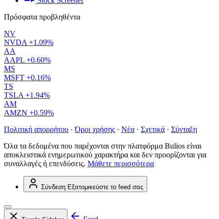
Stock Screener
Πρόσφατα προβληθέντα
NV
NVDA
+1.09%
AA
AAPL
+0.60%
MS
MSFT
+0.16%
TS
TSLA
+1.94%
AM
AMZN
+0.59%
Πολιτική απορρήτου
·
Όροι χρήσης
·
Νέα
·
Σχετικά
·
Σύνταξη
Όλα τα δεδομένα που παρέχονται στην πλατφόρμα Bulios είναι
αποκλειστικά ενημερωτικού χαρακτήρα και δεν προορίζονται για
συναλλαγές ή επενδύσεις.
Μάθετε περισσότερα
Σύνδεση
Εξατομικεύστε το feed σας