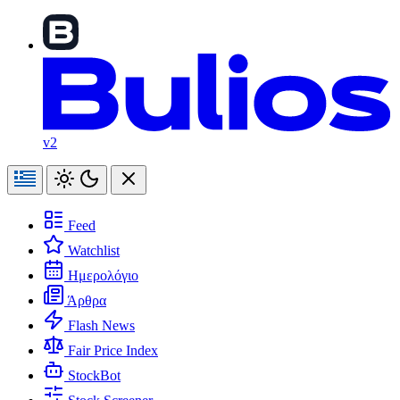
v2
Feed
Watchlist
Ημερολόγιο
Άρθρα
Flash News
Fair Price Index
StockBot