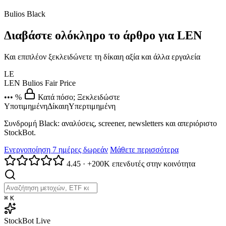
Bulios Black
Διαβάστε ολόκληρο το άρθρο για LEN
Και επιπλέον ξεκλειδώνετε τη δίκαιη αξία και άλλα εργαλεία
LE
LEN
Bulios Fair Price
••• %
Κατά πόσο; Ξεκλειδώστε
Υποτιμημένη
Δίκαιη
Υπερτιμημένη
Συνδρομή Black: αναλύσεις, screener, newsletters και απεριόριστο
StockBot.
Ενεργοποίηση 7 ημέρες δωρεάν
Μάθετε περισσότερα
4.45
·
+200K επενδυτές στην κοινότητα
⌘
K
StockBot
Live