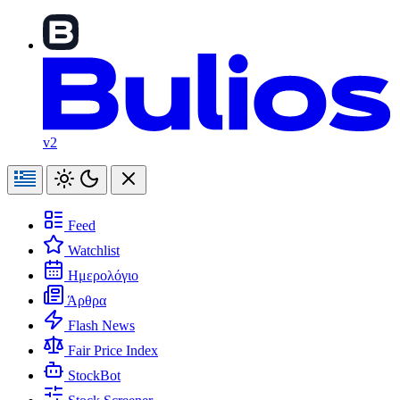
v2
Feed
Watchlist
Ημερολόγιο
Άρθρα
Flash News
Fair Price Index
StockBot