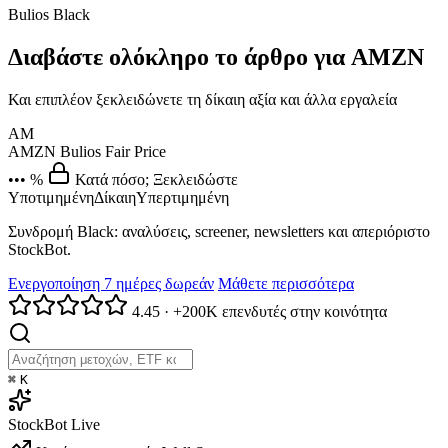
Bulios Black
Διαβάστε ολόκληρο το άρθρο για AMZN
Και επιπλέον ξεκλειδώνετε τη δίκαιη αξία και άλλα εργαλεία
AM
AMZN
Bulios Fair Price
••• %
Κατά πόσο; Ξεκλειδώστε
Υποτιμημένη
Δίκαιη
Υπερτιμημένη
Συνδρομή Black: αναλύσεις, screener, newsletters και απεριόριστο
StockBot.
Ενεργοποίηση 7 ημέρες δωρεάν
Μάθετε περισσότερα
4.45
·
+200K επενδυτές στην κοινότητα
⌘
K
StockBot
Live