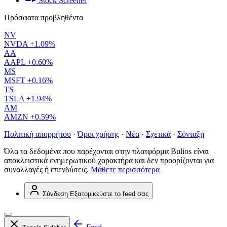
Stock Screener
Πρόσφατα προβληθέντα
NV
NVDA
+1.09%
AA
AAPL
+0.60%
MS
MSFT
+0.16%
TS
TSLA
+1.94%
AM
AMZN
+0.59%
Πολιτική απορρήτου
·
Όροι χρήσης
·
Νέα
·
Σχετικά
·
Σύνταξη
Όλα τα δεδομένα που παρέχονται στην πλατφόρμα Bulios είναι
αποκλειστικά ενημερωτικού χαρακτήρα και δεν προορίζονται για
συναλλαγές ή επενδύσεις.
Μάθετε περισσότερα
Σύνδεση
Εξατομικεύστε το feed σας