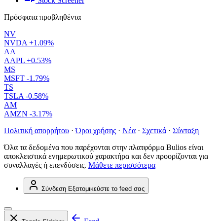
Stock Screener
Πρόσφατα προβληθέντα
NV
NVDA
+1.09%
AA
AAPL
+0.53%
MS
MSFT
-1.79%
TS
TSLA
-0.58%
AM
AMZN
-3.17%
Πολιτική απορρήτου
·
Όροι χρήσης
·
Νέα
·
Σχετικά
·
Σύνταξη
Όλα τα δεδομένα που παρέχονται στην πλατφόρμα Bulios είναι
αποκλειστικά ενημερωτικού χαρακτήρα και δεν προορίζονται για
συναλλαγές ή επενδύσεις.
Μάθετε περισσότερα
Σύνδεση
Εξατομικεύστε το feed σας