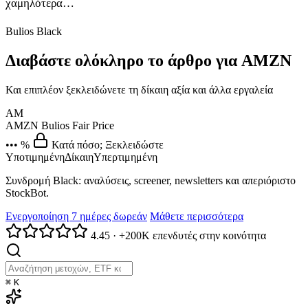
χαμηλότερα…
Bulios Black
Διαβάστε ολόκληρο το άρθρο για AMZN
Και επιπλέον ξεκλειδώνετε τη δίκαιη αξία και άλλα εργαλεία
AM
AMZN
Bulios Fair Price
••• %
Κατά πόσο; Ξεκλειδώστε
Υποτιμημένη
Δίκαιη
Υπερτιμημένη
Συνδρομή Black: αναλύσεις, screener, newsletters και απεριόριστο
StockBot.
Ενεργοποίηση 7 ημέρες δωρεάν
Μάθετε περισσότερα
4.45
·
+200K επενδυτές στην κοινότητα
⌘
K