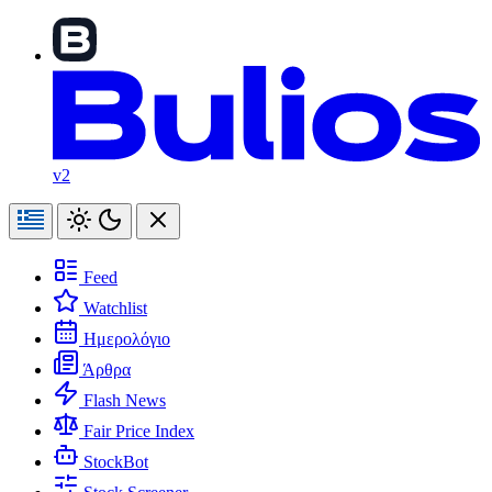
v2
Feed
Watchlist
Ημερολόγιο
Άρθρα
Flash News
Fair Price Index
StockBot