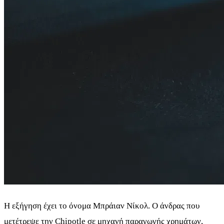
Η εξήγηση έχει το όνομα Μπράιαν Νίκολ. Ο άνδρας που
μετέτρεψε την Chipotle σε μηχανή παραγωγής χρημάτων,