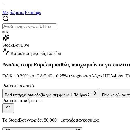
-
Μερίσματα
Earnings
⌘
K
StockBot
Live
Κατάσταση αγοράς
Ευρώπη
Άνοδος στην Ευρώπη καθώς υποχωρούν οι γεωπολιτι
DAX
+0.29%
και CAC 40
+0.25%
ενισχύονται λόγω ΗΠΑ-Ιράν. 
Ρωτήστε σχετικά
Γιατί υπάρχει αισιοδοξία για συμφωνία ΗΠΑ-Ιράν?
Πώς κινούνται τ
Το StockBot γνωρίζει 80,000+ μετοχές παγκοσμίως