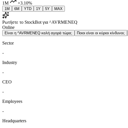
1M
+3.10%
1M
6M
YTD
1Y
5Y
MAX
Ρωτήστε το StockBot για ^AVRMENEQ
Online
Είναι η ^AVRMENEQ καλή αγορά τώρα;
Ποιοι είναι οι κύριοι κίνδυνοι;
Sector
-
Industry
-
CEO
-
Employees
-
Headquarters