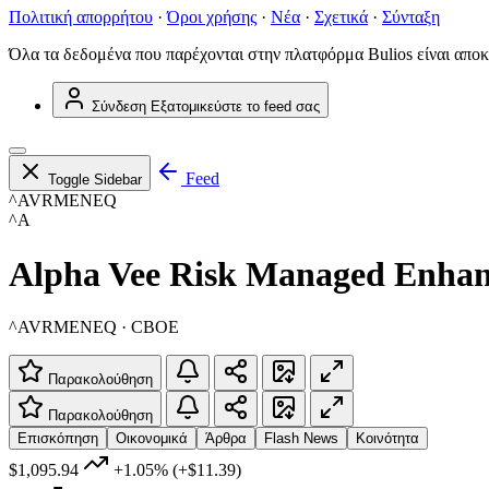
Πολιτική απορρήτου
·
Όροι χρήσης
·
Νέα
·
Σχετικά
·
Σύνταξη
Όλα τα δεδομένα που παρέχονται στην πλατφόρμα Bulios είναι αποκ
Σύνδεση
Εξατομικεύστε το feed σας
Feed
Toggle Sidebar
^AVRMENEQ
^A
Alpha Vee Risk Managed Enha
^AVRMENEQ · CBOE
Παρακολούθηση
Παρακολούθηση
Επισκόπηση
Οικονομικά
Άρθρα
Flash News
Κοινότητα
$1,095.94
+1.05%
(+$11.39)