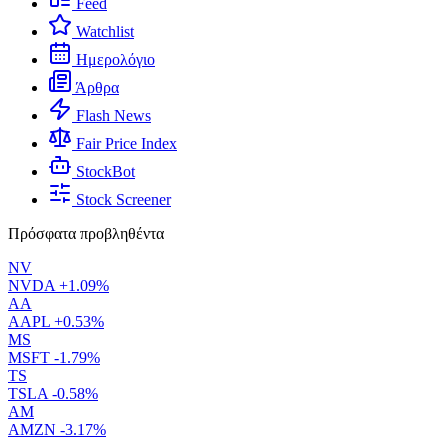
Feed
Watchlist
Ημερολόγιο
Άρθρα
Flash News
Fair Price Index
StockBot
Stock Screener
Πρόσφατα προβληθέντα
NV
NVDA
+1.09%
AA
AAPL
+0.53%
MS
MSFT
-1.79%
TS
TSLA
-0.58%
AM
AMZN
-3.17%