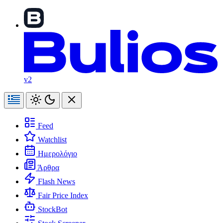
v2
Feed
Watchlist
Ημερολόγιο
Άρθρα
Flash News
Fair Price Index
StockBot