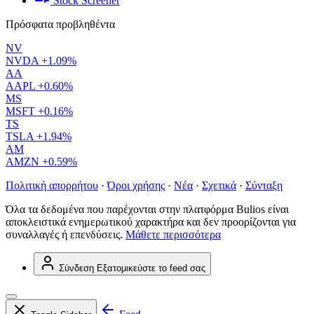
Stock Screener
Πρόσφατα προβληθέντα
NV
NVDA
+1.09%
AA
AAPL
+0.60%
MS
MSFT
+0.16%
TS
TSLA
+1.94%
AM
AMZN
+0.59%
Πολιτική απορρήτου
·
Όροι χρήσης
·
Νέα
·
Σχετικά
·
Σύνταξη
Όλα τα δεδομένα που παρέχονται στην πλατφόρμα Bulios είναι
αποκλειστικά ενημερωτικού χαρακτήρα και δεν προορίζονται για
συναλλαγές ή επενδύσεις.
Μάθετε περισσότερα
Σύνδεση
Εξατομικεύστε το feed σας