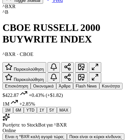
Feed
Toggle Sidebar
^BXR
^B
CBOE RUSSELL 2000
BUYWRITE INDEX
^BXR · CBOE
Παρακολούθηση
Παρακολούθηση
Επισκόπηση
Οικονομικά
Άρθρα
Flash News
Κοινότητα
$422.87
+0.43%
(+$1.82)
1M
+2.85%
1M
6M
YTD
1Y
5Y
MAX
Ρωτήστε το StockBot για ^BXR
Online
Είναι η ^BXR καλή αγορά τώρα;
Ποιοι είναι οι κύριοι κίνδυνοι;