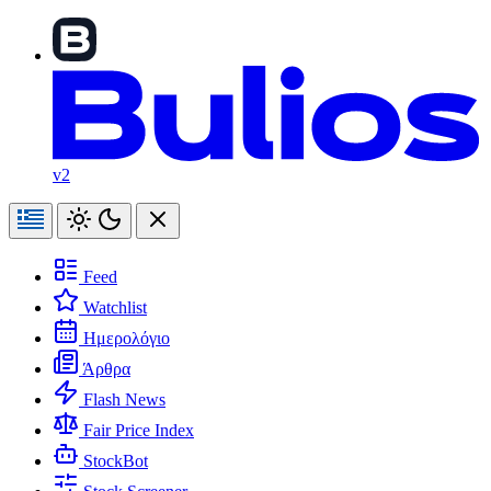
v2
Feed
Watchlist
Ημερολόγιο
Άρθρα
Flash News
Fair Price Index
StockBot