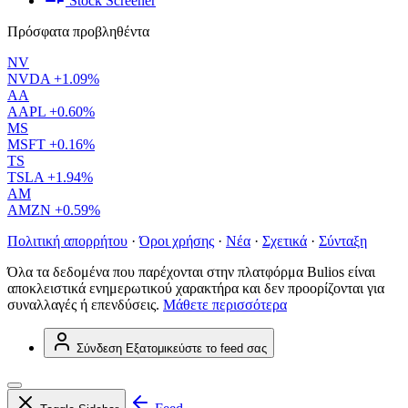
Stock Screener
Πρόσφατα προβληθέντα
NV
NVDA
+1.09%
AA
AAPL
+0.60%
MS
MSFT
+0.16%
TS
TSLA
+1.94%
AM
AMZN
+0.59%
Πολιτική απορρήτου
·
Όροι χρήσης
·
Νέα
·
Σχετικά
·
Σύνταξη
Όλα τα δεδομένα που παρέχονται στην πλατφόρμα Bulios είναι
αποκλειστικά ενημερωτικού χαρακτήρα και δεν προορίζονται για
συναλλαγές ή επενδύσεις.
Μάθετε περισσότερα
Σύνδεση
Εξατομικεύστε το feed σας