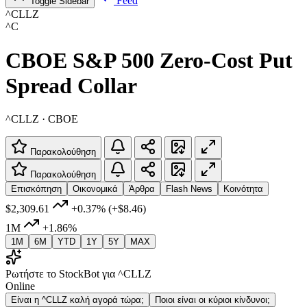
Feed
Toggle Sidebar
^CLLZ
^C
CBOE S&P 500 Zero-Cost Put
Spread Collar
^CLLZ · CBOE
Παρακολούθηση
Παρακολούθηση
Επισκόπηση
Οικονομικά
Άρθρα
Flash News
Κοινότητα
$2,309.61
+0.37%
(+$8.46)
1M
+1.86%
1M
6M
YTD
1Y
5Y
MAX
Ρωτήστε το StockBot για ^CLLZ
Online
Είναι η ^CLLZ καλή αγορά τώρα;
Ποιοι είναι οι κύριοι κίνδυνοι;