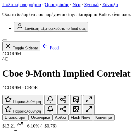
Πολιτική απορρήτου
·
Όροι χρήσης
·
Νέα
·
Σχετικά
·
Σύνταξη
Όλα τα δεδομένα που παρέχονται στην πλατφόρμα Bulios είναι αποκ
Σύνδεση
Εξατομικεύστε το feed σας
Feed
Toggle Sidebar
^COR9M
^C
Cboe 9-Month Implied Correlat
^COR9M · CBOE
Παρακολούθηση
Παρακολούθηση
Επισκόπηση
Οικονομικά
Άρθρα
Flash News
Κοινότητα
$13.21
+6.10%
(+$0.76)