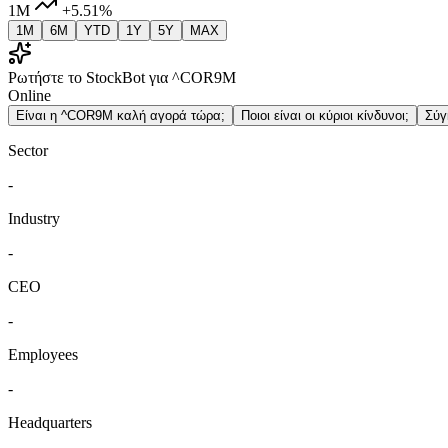
1M
+5.51%
1M
6M
YTD
1Y
5Y
MAX
Ρωτήστε το StockBot για ^COR9M
Online
Είναι η ^COR9M καλή αγορά τώρα;
Ποιοι είναι οι κύριοι κίνδυνοι;
Σύγ
Sector
-
Industry
-
CEO
-
Employees
-
Headquarters