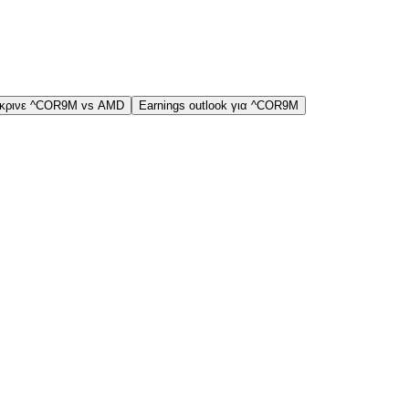
κρινε ^COR9M vs AMD
Earnings outlook για ^COR9M