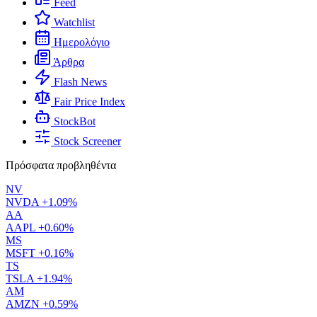
Feed
Watchlist
Ημερολόγιο
Άρθρα
Flash News
Fair Price Index
StockBot
Stock Screener
Πρόσφατα προβληθέντα
NV
NVDA
+1.09%
AA
AAPL
+0.60%
MS
MSFT
+0.16%
TS
TSLA
+1.94%
AM
AMZN
+0.59%