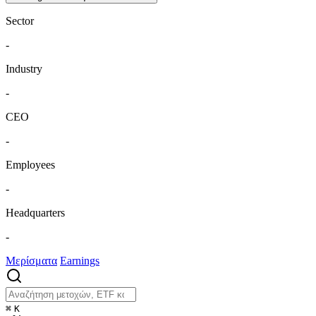
Sector
-
Industry
-
CEO
-
Employees
-
Headquarters
-
Μερίσματα
Earnings
⌘
K