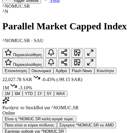
Feed
Toggle Sidebar
^NOMUC.SR
^N
Parallel Market Capped Index
^NOMUC.SR · SAU
Παρακολούθηση
Παρακολούθηση
Επισκόπηση
Οικονομικά
Άρθρα
Flash News
Κοινότητα
22,027.78 SAR
-0.45%
(-99.15 SAR)
1M
-3.10%
1M
6M
YTD
1Y
5Y
MAX
Ρωτήστε το StockBot για ^NOMUC.SR
Online
Είναι η ^NOMUC.SR καλή αγορά τώρα;
Ποιοι είναι οι κύριοι κίνδυνοι;
Σύγκρινε ^NOMUC.SR vs AMD
Earnings outlook για ^NOMUC.SR