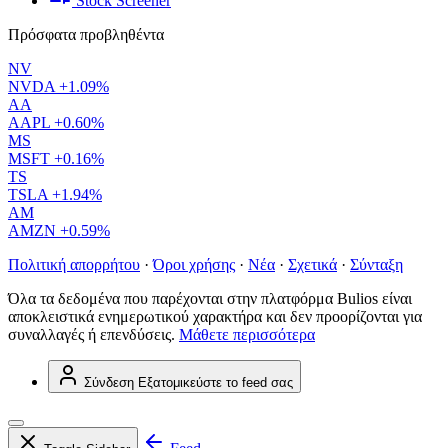
Stock Screener
Πρόσφατα προβληθέντα
NV
NVDA
+1.09%
AA
AAPL
+0.60%
MS
MSFT
+0.16%
TS
TSLA
+1.94%
AM
AMZN
+0.59%
Πολιτική απορρήτου
·
Όροι χρήσης
·
Νέα
·
Σχετικά
·
Σύνταξη
Όλα τα δεδομένα που παρέχονται στην πλατφόρμα Bulios είναι
αποκλειστικά ενημερωτικού χαρακτήρα και δεν προορίζονται για
συναλλαγές ή επενδύσεις.
Μάθετε περισσότερα
Σύνδεση
Εξατομικεύστε το feed σας