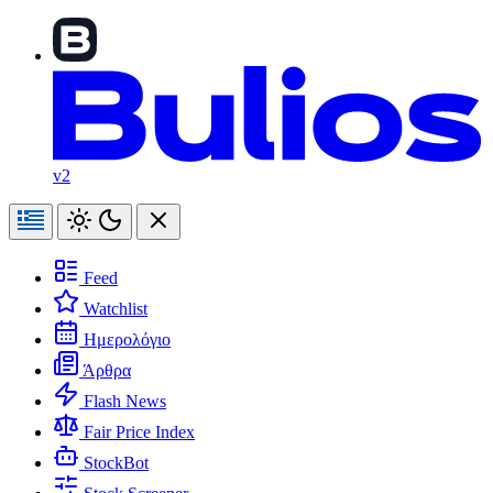
v2
Feed
Watchlist
Ημερολόγιο
Άρθρα
Flash News
Fair Price Index
StockBot