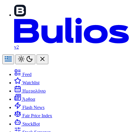
v2
Feed
Watchlist
Ημερολόγιο
Άρθρα
Flash News
Fair Price Index
StockBot