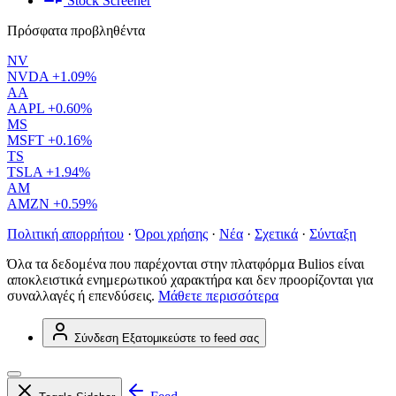
Stock Screener
Πρόσφατα προβληθέντα
NV
NVDA
+1.09%
AA
AAPL
+0.60%
MS
MSFT
+0.16%
TS
TSLA
+1.94%
AM
AMZN
+0.59%
Πολιτική απορρήτου
·
Όροι χρήσης
·
Νέα
·
Σχετικά
·
Σύνταξη
Όλα τα δεδομένα που παρέχονται στην πλατφόρμα Bulios είναι
αποκλειστικά ενημερωτικού χαρακτήρα και δεν προορίζονται για
συναλλαγές ή επενδύσεις.
Μάθετε περισσότερα
Σύνδεση
Εξατομικεύστε το feed σας