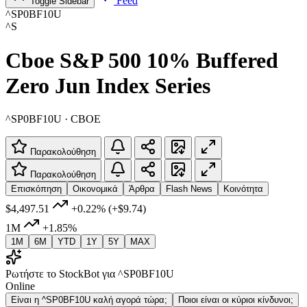
Feed
Toggle Sidebar
^SP0BF10U
^S
Cboe S&P 500 10% Buffered
Zero Jun Index Series
^SP0BF10U · CBOE
Παρακολούθηση
Παρακολούθηση
Επισκόπηση
Οικονομικά
Άρθρα
Flash News
Κοινότητα
$4,497.51
+0.22%
(+$9.74)
1M
+1.85%
1M
6M
YTD
1Y
5Y
MAX
Ρωτήστε το StockBot για ^SP0BF10U
Online
Είναι η ^SP0BF10U καλή αγορά τώρα;
Ποιοι είναι οι κύριοι κίνδυνοι;