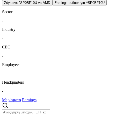
Σύγκρινε ^SP0BF10U vs AMD
Earnings outlook για ^SP0BF10U
Sector
-
Industry
-
CEO
-
Employees
-
Headquarters
-
Μερίσματα
Earnings