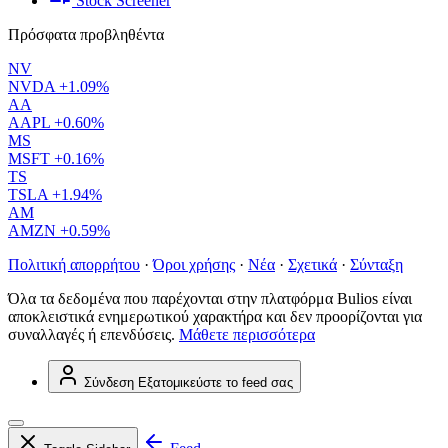
Stock Screener
Πρόσφατα προβληθέντα
NV
NVDA
+1.09%
AA
AAPL
+0.60%
MS
MSFT
+0.16%
TS
TSLA
+1.94%
AM
AMZN
+0.59%
Πολιτική απορρήτου
·
Όροι χρήσης
·
Νέα
·
Σχετικά
·
Σύνταξη
Όλα τα δεδομένα που παρέχονται στην πλατφόρμα Bulios είναι
αποκλειστικά ενημερωτικού χαρακτήρα και δεν προορίζονται για
συναλλαγές ή επενδύσεις.
Μάθετε περισσότερα
Σύνδεση
Εξατομικεύστε το feed σας