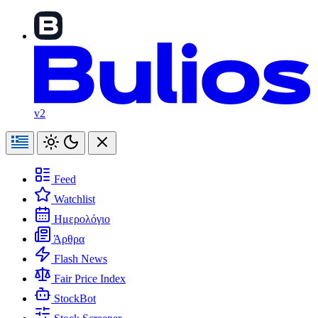
v2
Feed
Watchlist
Ημερολόγιο
Άρθρα
Flash News
Fair Price Index
StockBot