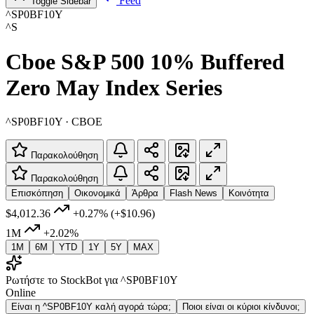
Feed
Toggle Sidebar
^SP0BF10Y
^S
Cboe S&P 500 10% Buffered
Zero May Index Series
^SP0BF10Y · CBOE
Παρακολούθηση
Παρακολούθηση
Επισκόπηση
Οικονομικά
Άρθρα
Flash News
Κοινότητα
$4,012.36
+0.27%
(+$10.96)
1M
+2.02%
1M
6M
YTD
1Y
5Y
MAX
Ρωτήστε το StockBot για ^SP0BF10Y
Online
Είναι η ^SP0BF10Y καλή αγορά τώρα;
Ποιοι είναι οι κύριοι κίνδυνοι;