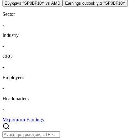
Σύγκρινε ^SP0BF10Y vs AMD
Earnings outlook για ^SP0BF10Y
Sector
-
Industry
-
CEO
-
Employees
-
Headquarters
-
Μερίσματα
Earnings