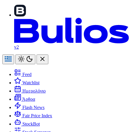
v2
Feed
Watchlist
Ημερολόγιο
Άρθρα
Flash News
Fair Price Index
StockBot