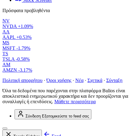
Stock Screener
Πρόσφατα προβληθέντα
NV
NVDA
+1.09%
AA
AAPL
+0.53%
MS
MSFT
-1.79%
TS
TSLA
-0.58%
AM
AMZN
-3.17%
Πολιτική απορρήτου
·
Όροι χρήσης
·
Νέα
·
Σχετικά
·
Σύνταξη
Όλα τα δεδομένα που παρέχονται στην πλατφόρμα Bulios είναι
αποκλειστικά ενημερωτικού χαρακτήρα και δεν προορίζονται για
συναλλαγές ή επενδύσεις.
Μάθετε περισσότερα
Σύνδεση
Εξατομικεύστε το feed σας