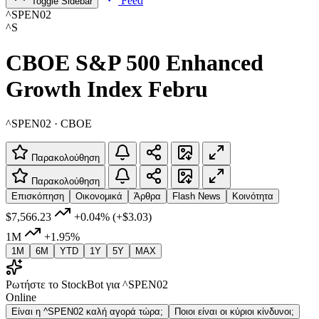
Feed
Toggle Sidebar
^SPEN02
^S
CBOE S&P 500 Enhanced
Growth Index Febru
^SPEN02 · CBOE
Παρακολούθηση
Παρακολούθηση
Επισκόπηση
Οικονομικά
Άρθρα
Flash News
Κοινότητα
$7,566.23
+0.04%
(+$3.03)
1M
+1.95%
1M
6M
YTD
1Y
5Y
MAX
Ρωτήστε το StockBot για ^SPEN02
Online
Είναι η ^SPEN02 καλή αγορά τώρα;
Ποιοι είναι οι κύριοι κίνδυνοι;