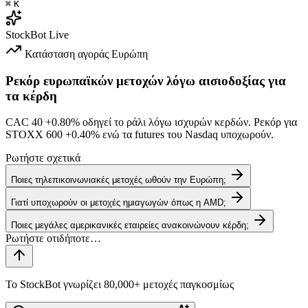
⌘
K
StockBot
Live
Κατάσταση αγοράς
Ευρώπη
Ρεκόρ ευρωπαϊκών μετοχών λόγω αισιοδοξίας για
τα κέρδη
CAC 40
+0.80%
οδηγεί το ράλι λόγω ισχυρών κερδών. Ρεκόρ για
STOXX 600
+0.40%
ενώ τα futures του Nasdaq υποχωρούν.
Ρωτήστε σχετικά
Ποιες τηλεπικοινωνιακές μετοχές ωθούν την Ευρώπη;
Γιατί υποχωρούν οι μετοχές ημιαγωγών όπως η AMD;
Ποιες μεγάλες αμερικανικές εταιρείες ανακοινώνουν κέρδη;
Το StockBot γνωρίζει 80,000+ μετοχές παγκοσμίως