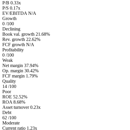
P/B
0.33x
P/S
0.17x
EV/EBITDA
N/A
Growth
0
/100
Declining
Book val. growth
21.68%
Rev. growth
22.62%
FCF growth
N/A
Profitability
0
/100
Weak
Net margin
37.94%
Op. margin
30.42%
FCF margin
1.79%
Quality
14
/100
Poor
ROE
52.52%
ROA
8.68%
Asset turnover
0.23x
Debt
62
/100
Moderate
Current ratio
1.23x