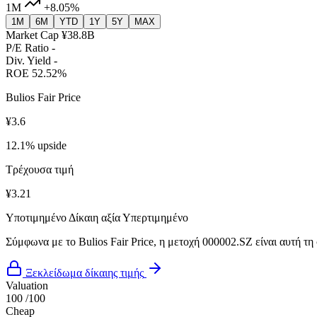
1M
+8.05%
1M
6M
YTD
1Y
5Y
MAX
Market Cap
¥38.8B
P/E Ratio
-
Div. Yield
-
ROE
52.52%
Bulios Fair Price
¥3.6
12.1% upside
Τρέχουσα τιμή
¥3.21
Υποτιμημένο
Δίκαιη αξία
Υπερτιμημένο
Σύμφωνα με το Bulios Fair Price, η μετοχή 000002.SZ είναι αυτή τη
Ξεκλείδωμα δίκαιης τιμής
Valuation
100
/100
Cheap