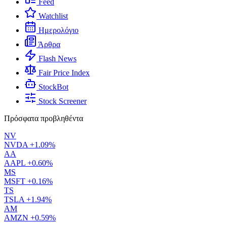
Feed
Watchlist
Ημερολόγιο
Άρθρα
Flash News
Fair Price Index
StockBot
Stock Screener
Πρόσφατα προβληθέντα
NV
NVDA
+1.09%
AA
AAPL
+0.60%
MS
MSFT
+0.16%
TS
TSLA
+1.94%
AM
AMZN
+0.59%