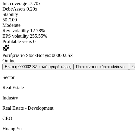
Int. coverage
-7.70x
Debt/Assets
0.20x
Stability
50
/100
Moderate
Rev. volatility
12.78%
EPS volatility
255.55%
Profitable years
0
Ρωτήστε το StockBot για 000002.SZ
Online
Είναι η 000002.SZ καλή αγορά τώρα;
Ποιοι είναι οι κύριοι κίνδυνοι;
Σ
Sector
Real Estate
Industry
Real Estate - Development
CEO
Huang Yu