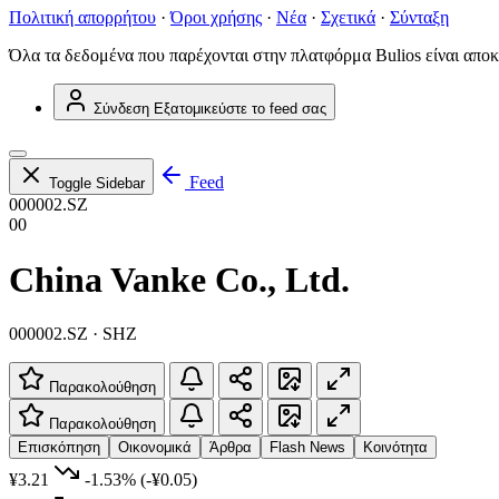
Πολιτική απορρήτου
·
Όροι χρήσης
·
Νέα
·
Σχετικά
·
Σύνταξη
Όλα τα δεδομένα που παρέχονται στην πλατφόρμα Bulios είναι αποκ
Σύνδεση
Εξατομικεύστε το feed σας
Feed
Toggle Sidebar
000002.SZ
00
China Vanke Co., Ltd.
000002.SZ · SHZ
Παρακολούθηση
Παρακολούθηση
Επισκόπηση
Οικονομικά
Άρθρα
Flash News
Κοινότητα
¥3.21
-1.53%
(-¥0.05)